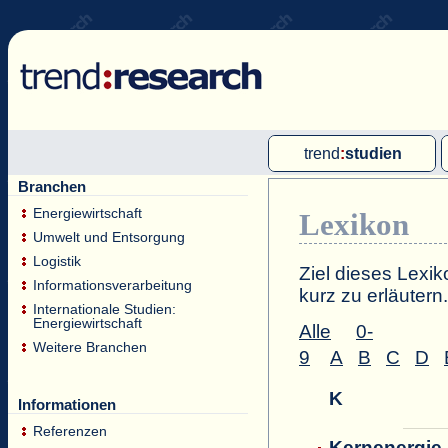
trend
:
studien
Branchen
Multi-Client-Studien
Energiewirtschaft
Lexikon
Single-Client-Studien
Umwelt und Entsorgung
Internationale Markt Reports
Logistik
Ziel dieses Lexik
Informationsverarbeitung
kurz zu erläutern.
Internationale Studien:
Energiewirtschaft
Alle
0-
Weitere Branchen
9
A
B
C
D
K
Informationen
Referenzen
Kernenergie