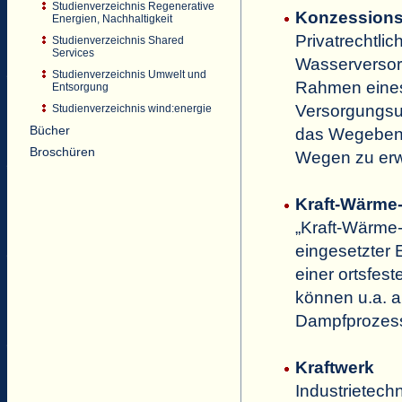
Studienverzeichnis Regenerative
Konzession
Energien, Nachhaltigkeit
Privatrechtlic
Studienverzeichnis Shared
Services
Wasserversor
Studienverzeichnis Umwelt und
Rahmen eines 
Entsorgung
Versorgungsu
Studienverzeichnis wind:energie
Bücher
das Wegebenu
Broschüren
Wegen zu erw
Kraft-Wärme
„Kraft-Wärme-
eingesetzter 
einer ortsfe
können u.a. 
Dampfprozess
Kraftwerk
Industrietech