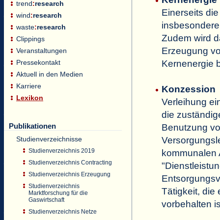
trend
:
research
Einerseits di
wind
:
research
insbesondere 
waste
:
research
Zudem wird da
Clippings
Erzeugung vo
Veranstaltungen
Pressekontakt
Kernenergie 
Aktuell in den Medien
Karriere
Konzession
Lexikon
Verleihung ei
die zuständig
Publikationen
Benutzung von
Studienverzeichnisse
Versorgungsle
Studienverzeichnis 2019
kommunalen A
Studienverzeichnis Contracting
"Dienstleist
Studienverzeichnis Erzeugung
Entsorgungsve
Studienverzeichnis
Tätigkeit, die
Marktforschung für die
Gaswirtschaft
vorbehalten is
Studienverzeichnis Netze