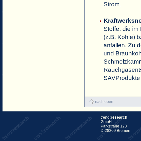
Strom.
Kraftwerksn
Stoffe, die i
(z.B. Kohle) 
anfallen. Zu 
und Braunkoh
Schmelzkamm
Rauchgasents
SAVProdukte 
nach oben
trend
:research
GmbH
Parkstraße 123
D-28209 Bremen