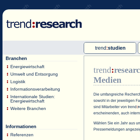
trend
:
studien
Branchen
Multi-Client-Studien
Energiewirtschaft
trend
:
resear
Single-Client-Studien
Umwelt und Entsorgung
Medien
Internationale Markt Reports
Logistik
Informationsverarbeitung
Die umfangreiche Recherche
Internationale Studien:
sowohl in der jeweiligen F
Energiewirtschaft
sind Mitarbeiter von
trend
:
r
Weitere Branchen
erscheinenden, auch intern
Wählen Sie ein Jahr aus un
Informationen
Pressemeldungen angezei
Referenzen