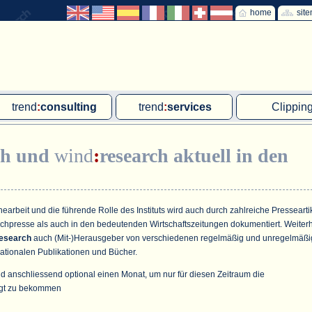
home
sit
trend
:
consulting
trend
:
services
Clippin
Exklusivprojekte
Ad hoc-Recherche
Klärschla
ch
und
wind
:
research
aktuell in den
Due Diligence
Gutachten
MVA und M
energie
:
geodaten
Workshop
Offshore W
Endkundenbefragung
Wassersto
arbeit und die führende Rolle des Instituts wird auch durch zahlreiche Pressearti
achpresse als auch in den bedeutenden Wirtschaftszeitungen dokumentiert. Weiter
PAP-Clipping
esearch
auch (Mit-)Herausgeber von verschiedenen regelmäßig und unregelmäßi
ationalen Publikationen und Bücher.
Mitarbeiterbefragung
d anschliessend optional einen Monat, um nur für diesen Zeitraum die
Marktforschungsmanagement
gt zu bekommen