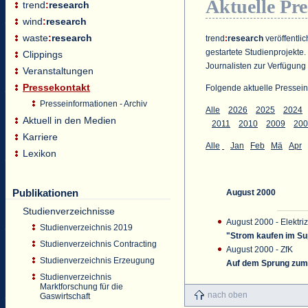
Aktuelle Pr
trend
:
research
wind
:
research
waste
:
research
trend
:
research
veröffentlic
gestartete Studienprojekte.
Clippings
Journalisten zur Verfügung 
Veranstaltungen
Pressekontakt
Folgende aktuelle Pressein
Presseinformationen - Archiv
Alle
2026
2025
2024
Aktuell in den Medien
2011
2010
2009
200
Karriere
Alle
Jan
Feb
Mä
Apr
Lexikon
Publikationen
August 2000
Studienverzeichnisse
August 2000 - Elektriz
Studienverzeichnis 2019
"Strom kaufen im S
Studienverzeichnis Contracting
August 2000 - ZfK
Studienverzeichnis Erzeugung
Auf dem Sprung zum
Studienverzeichnis
Marktforschung für die
nach oben
Gaswirtschaft