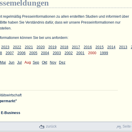
essemeldungen
ht regelmäßig Presseinformationen zu allen erstellten Studien und informiert über
 Bitte haben Sie Verständnis dafür, dass wir unsere Presseinformationen nur
stellen.
formationen können Sie bei uns anfordern:
2023
2022
2021
2020
2019
2018
2017
2016
2015
2014
2013
8
2007
2006
2005
2004
2003
2002
2001
2000
1999
Mai
Jun
Jul
Aug
Sep
Okt
Nov
Dez
itätswirtschaft
upermarkt"
 E-Business
zurück
Seite