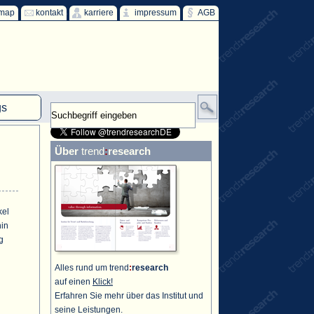
emap
kontakt
karriere
impressum
AGB
gs
mm
Über
trend
:
research
HKW
ind
ff
kel
hin
g
Alles rund um trend
:
research
auf einen
Klick!
Erfahren Sie mehr über das Institut und
seine Leistungen.