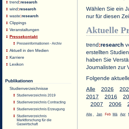
trend
:
research
Wählen Sie ein J
wind
:
research
nur für diesen 
waste
:
research
Clippings
Aktuelle P
Veranstaltungen
Pressekontakt
Presseinformationen - Archiv
trend
:
research
ve
Aktuell in den Medien
erstellten Studien
Karriere
haben Sie Verstä
Lexikon
Journalisten zur 
Folgende aktuell
Publikationen
Studienverzeichnisse
Alle
2026
202
Studienverzeichnis 2019
2017
2016
2
Studienverzeichnis Contracting
2007
2006
Studienverzeichnis Erzeugung
Alle
Jan
Feb
Mä
Apr
Studienverzeichnis
Marktforschung für die
Gaswirtschaft