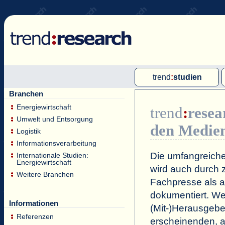
trend
:
studien
Branchen
Multi-Client-Studien
Energiewirtschaft
trend
:
resea
Single-Client-Studien
Umwelt und Entsorgung
den Medie
Internationale Markt Reports
Logistik
Informationsverarbeitung
Die umfangreiche
Internationale Studien:
Energiewirtschaft
wird auch durch z
Weitere Branchen
Fachpresse als a
dokumentiert. Wei
Informationen
(Mit-)Herausgeb
Referenzen
erscheinenden, a