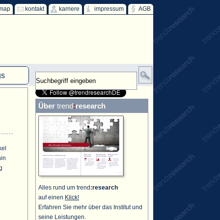
emap
kontakt
karriere
impressum
AGB
gs
mm
Über
trend
:
research
HKW
ind
ff
kel
hin
g
Alles rund um trend
:
research
auf einen
Klick!
Erfahren Sie mehr über das Institut und
seine Leistungen.