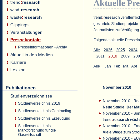
Aktuelle Pr
trend
:
research
wind
:
research
waste
:
research
trend
:
research
veröffentlic
gestartete Studienprojekte.
Clippings
Journalisten zur Verfügung 
Veranstaltungen
Pressekontakt
Folgende aktuelle Pressein
Presseinformationen - Archiv
Alle
2026
2025
2024
Aktuell in den Medien
2011
2010
2009
200
Karriere
Alle
Jan
Feb
Mä
Apr
Lexikon
Publikationen
November 2010
Studienverzeichnisse
November 2010 - Recy
Studienverzeichnis 2019
Neue Studie: Der Mar
Studienverzeichnis Contracting
November 2010 - Son
Studienverzeichnis Erzeugung
trend
:
research
wächs
November 2010 - Ern
Studienverzeichnis
Marktforschung für die
Viele Wege zum Str
Gaswirtschaft
November 2010 - EUW