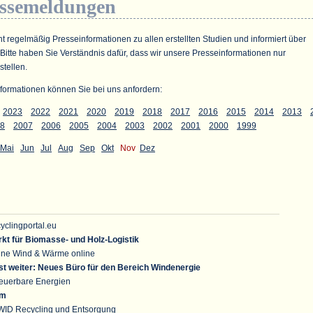
essemeldungen
ht regelmäßig Presseinformationen zu allen erstellten Studien und informiert über
 Bitte haben Sie Verständnis dafür, dass wir unsere Presseinformationen nur
stellen.
formationen können Sie bei uns anfordern:
2023
2022
2021
2020
2019
2018
2017
2016
2015
2014
2013
8
2007
2006
2005
2004
2003
2002
2001
2000
1999
Mai
Jun
Jul
Aug
Sep
Okt
Nov
Dez
clingportal.eu
kt für Biomasse- und Holz-Logistik
ne Wind & Wärme online
t weiter: Neues Büro für den Bereich Windenergie
euerbare Energien
om
ID Recycling und Entsorgung