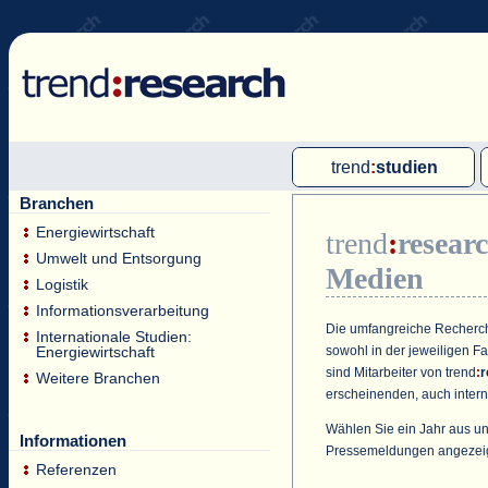
trend
:
studien
Branchen
Multi-Client-Studien
Energiewirtschaft
trend
:
resear
Single-Client-Studien
Umwelt und Entsorgung
Medien
Internationale Markt Reports
Logistik
Informationsverarbeitung
Die umfangreiche Recherche
Internationale Studien:
sowohl in der jeweiligen F
Energiewirtschaft
sind Mitarbeiter von
trend
:
r
Weitere Branchen
erscheinenden, auch intern
Wählen Sie ein Jahr aus un
Informationen
Pressemeldungen angezei
Referenzen