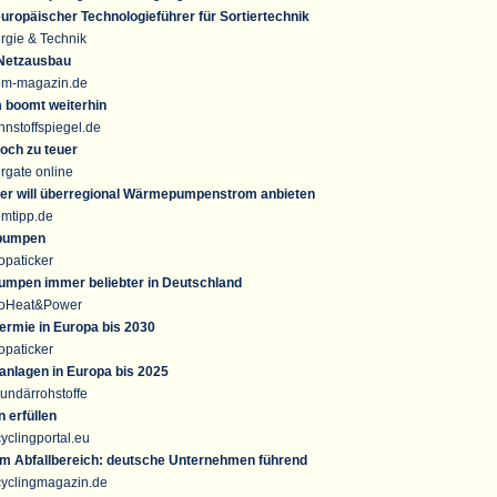
uropäischer Technologieführer für Sortiertechnik
rgie & Technik
Netzausbau
om-magazin.de
boomt weiterhin
nstoffspiegel.de
och zu teuer
rgate online
ger will überregional Wärmepumpenstrom anbieten
omtipp.de
pumpen
opaticker
mpen immer beliebter in Deutschland
roHeat&Power
ermie in Europa bis 2030
opaticker
ranlagen in Europa bis 2025
undärrohstoffe
 erfüllen
clingportal.eu
 im Abfallbereich: deutsche Unternehmen führend
yclingmagazin.de