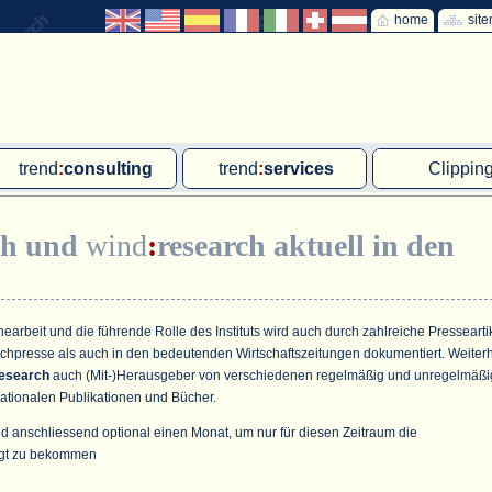
home
sit
trend
:
consulting
trend
:
services
Clippin
Exklusivprojekte
Ad hoc-Recherche
Klärschla
ch
und
wind
:
research
aktuell in den
Due Diligence
Gutachten
MVA und M
energie
:
geodaten
Workshop
Offshore W
Endkundenbefragung
Wassersto
arbeit und die führende Rolle des Instituts wird auch durch zahlreiche Pressearti
achpresse als auch in den bedeutenden Wirtschaftszeitungen dokumentiert. Weiter
PAP-Clipping
esearch
auch (Mit-)Herausgeber von verschiedenen regelmäßig und unregelmäßi
ationalen Publikationen und Bücher.
Mitarbeiterbefragung
d anschliessend optional einen Monat, um nur für diesen Zeitraum die
Marktforschungsmanagement
gt zu bekommen