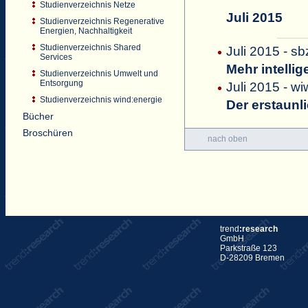
Studienverzeichnis Netze
Juli 2015
Studienverzeichnis Regenerative
Energien, Nachhaltigkeit
Studienverzeichnis Shared
Juli 2015 - sb
Services
Mehr intelli
Studienverzeichnis Umwelt und
Entsorgung
Juli 2015 - w
Studienverzeichnis wind:energie
Der erstaunl
Bücher
Broschüren
nach oben
trend
:research
GmbH
Parkstraße 123
D-28209 Bremen