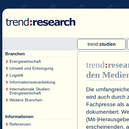
trend
:
studien
Branchen
Multi-Client-Studien
Energiewirtschaft
trend
:
resea
Single-Client-Studien
Umwelt und Entsorgung
den Medie
Internationale Markt Reports
Logistik
Informationsverarbeitung
Die umfangreiche
Internationale Studien:
Energiewirtschaft
wird auch durch z
Weitere Branchen
Fachpresse als a
dokumentiert. Wei
Informationen
(Mit-)Herausgeb
Referenzen
erscheinenden, a