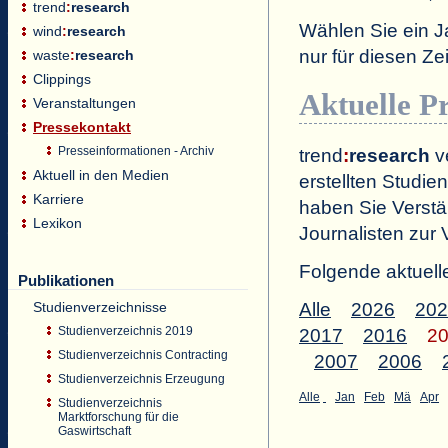
trend
:
research
Wählen Sie ein J
wind
:
research
nur für diesen 
waste
:
research
Clippings
Aktuelle P
Veranstaltungen
Pressekontakt
Presseinformationen - Archiv
trend
:
research
ve
Aktuell in den Medien
erstellten Studien
Karriere
haben Sie Verstä
Lexikon
Journalisten zur 
Folgende aktuell
Publikationen
Studienverzeichnisse
Alle
2026
202
Studienverzeichnis 2019
2017
2016
2
Studienverzeichnis Contracting
2007
2006
Studienverzeichnis Erzeugung
Alle
Jan
Feb
Mä
Apr
Studienverzeichnis
Marktforschung für die
Gaswirtschaft