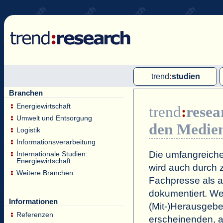
trend
:
studien
Branchen
Multi-Client-Studien
Energiewirtschaft
trend
:
resea
Single-Client-Studien
Umwelt und Entsorgung
den Medie
Internationale Markt Reports
Logistik
Informationsverarbeitung
Die umfangreiche
Internationale Studien:
Energiewirtschaft
wird auch durch z
Weitere Branchen
Fachpresse als a
dokumentiert. Wei
Informationen
(Mit-)Herausgeb
Referenzen
erscheinenden, a