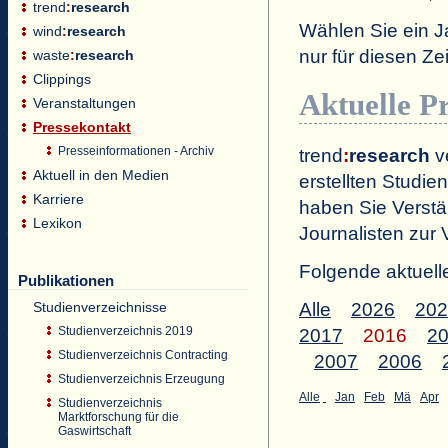
trend
:
research
Wählen Sie ein J
wind
:
research
nur für diesen 
waste
:
research
Clippings
Aktuelle P
Veranstaltungen
Pressekontakt
Presseinformationen - Archiv
trend
:
research
ve
Aktuell in den Medien
erstellten Studien
Karriere
haben Sie Verstä
Lexikon
Journalisten zur 
Folgende aktuell
Publikationen
Studienverzeichnisse
Alle
2026
202
Studienverzeichnis 2019
2017
2016
2
Studienverzeichnis Contracting
2007
2006
Studienverzeichnis Erzeugung
Alle
Jan
Feb
Mä
Apr
Studienverzeichnis
Marktforschung für die
Gaswirtschaft