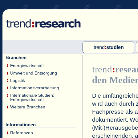
trend
:
studien
Branchen
Multi-Client-Studien
Energiewirtschaft
trend
:
resea
Single-Client-Studien
Umwelt und Entsorgung
den Medie
Internationale Markt Reports
Logistik
Informationsverarbeitung
Die umfangreiche
Internationale Studien:
Energiewirtschaft
wird auch durch z
Weitere Branchen
Fachpresse als a
dokumentiert. Wei
Informationen
(Mit-)Herausgeb
Referenzen
erscheinenden, a