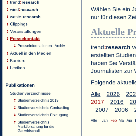
trend
:
research
Wählen Sie ein J
wind
:
research
nur für diesen 
waste
:
research
Clippings
Aktuelle P
Veranstaltungen
Pressekontakt
Presseinformationen - Archiv
trend
:
research
ve
Aktuell in den Medien
erstellten Studien
Karriere
haben Sie Verstä
Lexikon
Journalisten zur 
Folgende aktuell
Publikationen
Studienverzeichnisse
Alle
2026
202
Studienverzeichnis 2019
2017
2016
2
Studienverzeichnis Contracting
2007
2006
Studienverzeichnis Erzeugung
Alle
Jan
Feb
Mä
Apr
Studienverzeichnis
Marktforschung für die
Gaswirtschaft