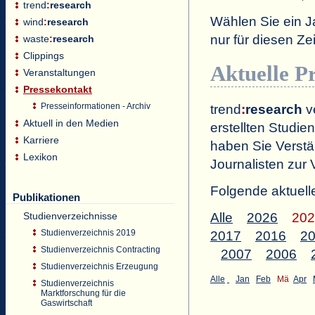
trend
:
research
Wählen Sie ein J
wind
:
research
nur für diesen 
waste
:
research
Clippings
Aktuelle P
Veranstaltungen
Pressekontakt
Presseinformationen - Archiv
trend
:
research
ve
Aktuell in den Medien
erstellten Studien
Karriere
haben Sie Verstä
Lexikon
Journalisten zur 
Folgende aktuell
Publikationen
Studienverzeichnisse
Alle
2026
202
Studienverzeichnis 2019
2017
2016
2
Studienverzeichnis Contracting
2007
2006
Studienverzeichnis Erzeugung
Alle
Jan
Feb
Mä
Apr
Studienverzeichnis
Marktforschung für die
Gaswirtschaft