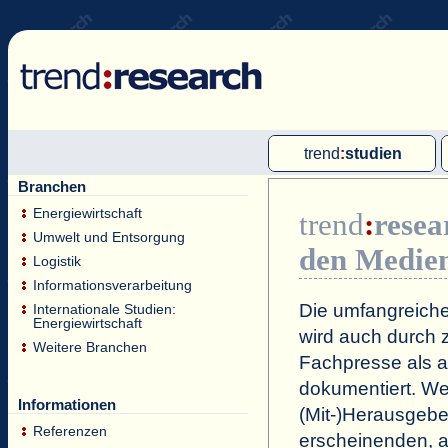
trend
:
studien
Branchen
Multi-Client-Studien
Energiewirtschaft
trend
:
resea
Single-Client-Studien
Umwelt und Entsorgung
den Medie
Internationale Markt Reports
Logistik
Informationsverarbeitung
Die umfangreiche
Internationale Studien:
Energiewirtschaft
wird auch durch z
Weitere Branchen
Fachpresse als a
dokumentiert. Wei
Informationen
(Mit-)Herausgeb
Referenzen
erscheinenden, a