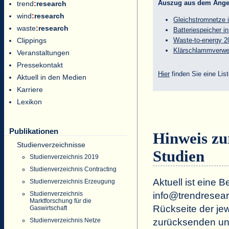
Auszug aus dem Ang
trend
:
research
wind
:
research
Gleichstromnetze i
waste
:
research
Batteriespeicher i
Clippings
Waste-to-energy 20
Klärschlammverwer
Veranstaltungen
Pressekontakt
Hier
finden Sie eine Lis
Aktuell in den Medien
Karriere
Lexikon
Publikationen
Hinweis zu
Studienverzeichnisse
Studien
Studienverzeichnis 2019
Studienverzeichnis Contracting
Aktuell ist eine B
Studienverzeichnis Erzeugung
Studienverzeichnis
info@trendresear
Marktforschung für die
Rückseite der jew
Gaswirtschaft
Studienverzeichnis Netze
zurücksenden und