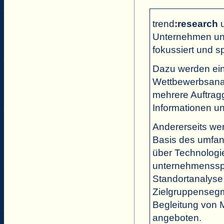
trend
:
research
u
Unternehmen und
fokussiert und s
Dazu werden ein
Wettbewerbsanal
mehrere Auftrag
Informationen un
Andererseits wer
Basis des umfan
über Technologi
unternehmensspe
Standortanalyse 
Zielgruppensegm
Begleitung von 
angeboten.