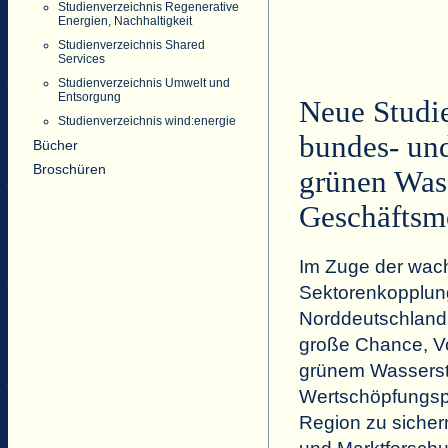
Studienverzeichnis Regenerative
Energien, Nachhaltigkeit
Studienverzeichnis Shared
Services
Studienverzeichnis Umwelt und
Entsorgung
Neue Studie
Studienverzeichnis wind:energie
bundes- und
Bücher
Broschüren
grünen Wass
Geschäftsm
Im Zuge der wach
Sektorenkopplung
Norddeutschland 
große Chance, Vor
grünem Wassersto
Wertschöpfungspo
Region zu sicher