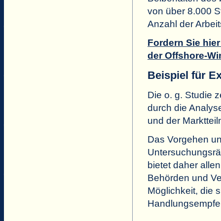
von über 8.000 St
Anzahl der Arbei
Fordern Sie hie
der Offshore-Wi
Beispiel für E
Die o. g. Studie 
durch die Analy
und der Markttei
Das Vorgehen und
Untersuchungsrä
bietet daher all
Behörden und Ver
Möglichkeit, die
Handlungsempfeh