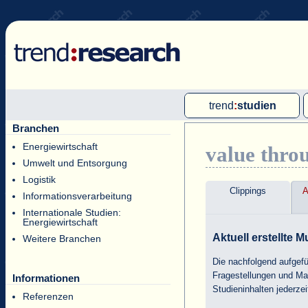
trend
:
studien
Branchen
Multi-Client-Studien
Energiewirtschaft
value thro
Single-Client-Studien
Umwelt und Entsorgung
Internationale Markt Reports
Logistik
Clippings
A
Informationsverarbeitung
Internationale Studien:
Energiewirtschaft
Aktuell erstellte M
Weitere Branchen
Die nachfolgend aufgefüh
Fragestellungen und Ma
Informationen
Studieninhalten jederze
Referenzen