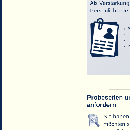
Als Verstärkung
Persönlichkeiten
P
T
T
P
Probeseiten un
anfordern
Sie haben 
möchten si