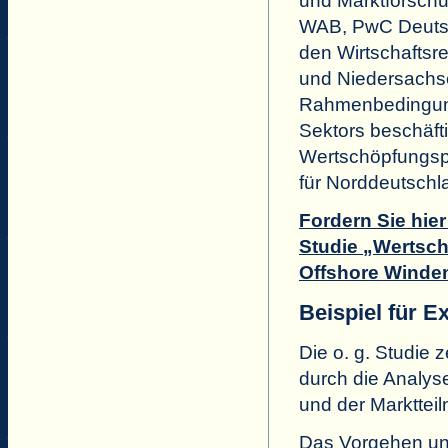
und Marktforschu
WAB, PwC Deutsc
den Wirtschafts
und Niedersachse
Rahmenbedingung
Sektors beschäfti
Wertschöpfungspo
für Norddeutschlan
Fordern Sie hie
Studie „Wertsc
Offshore Winden
Beispiel für E
Die o. g. Studie 
durch die Analy
und der Markttei
Das Vorgehen und