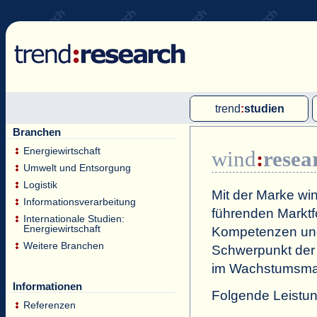
trend
:
studien
Branchen
Multi-Client-Studien
Energiewirtschaft
wind
:
resea
Single-Client-Studien
Umwelt und Entsorgung
Internationale Markt Reports
Logistik
Mit der Marke
wi
Informationsverarbeitung
führenden Marktfo
Internationale Studien:
Energiewirtschaft
Kompetenzen und
Weitere Branchen
Schwerpunkt der 
im Wachstumsmark
Informationen
Folgende Leistu
Referenzen