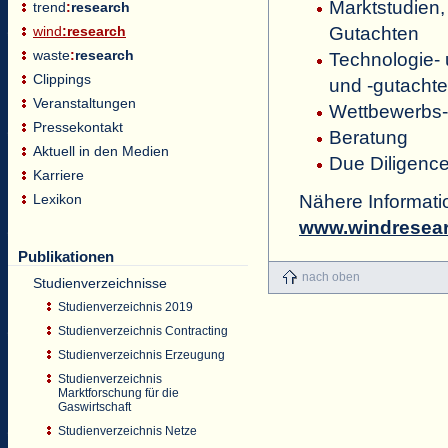
Marktstudien,
trend
:
research
Gutachten
wind
:
research
waste
:
research
Technologie- 
Clippings
und -gutacht
Veranstaltungen
Wettbewerbs-
Pressekontakt
Beratung
Aktuell in den Medien
Due Diligenc
Karriere
Nähere Informat
Lexikon
www.windresear
Publikationen
nach oben
Studienverzeichnisse
Studienverzeichnis 2019
Studienverzeichnis Contracting
Studienverzeichnis Erzeugung
Studienverzeichnis
Marktforschung für die
Gaswirtschaft
Studienverzeichnis Netze