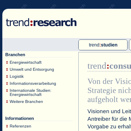
trend
:
studien
Branchen
Multi-Client-Studien
Energiewirtschaft
trend
:
consu
Single-Client-Studien
Umwelt und Entsorgung
Internationale Markt Reports
Logistik
Von der Visi
Informationsverarbeitung
Strategie nic
Internationale Studien:
Energiewirtschaft
aufgeholt we
Weitere Branchen
Visionen und Lei
Antreiber für die
Informationen
Vorgabe zu erhalt
Referenzen