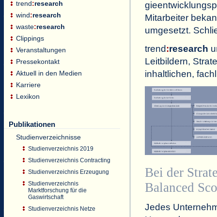
trend
:
research
gieentwicklungspr
wind
:
research
Mitarbeiter bekan
waste
:
research
umgesetzt. Schlie
Clippings
trend
:
research
un
Veranstaltungen
Leitbildern, St
Pressekontakt
inhaltlichen, fa
Aktuell in den Medien
Karriere
Lexikon
Publikationen
Studienverzeichnisse
Studienverzeichnis 2019
Studienverzeichnis Contracting
Bei der Strat
Studienverzeichnis Erzeugung
Studienverzeichnis
Balanced Sco
Marktforschung für die
Gaswirtschaft
Jedes Unternehmen
Studienverzeichnis Netze