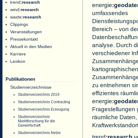
trend
:
research
energie
:
geodate
wind
:
research
umfassendes
waste
:
research
Dienstleistungspo
Clippings
Bereich – von de
Veranstaltungen
Datenbeschaffung
Pressekontakt
analyse. Durch d
Aktuell in den Medien
verschiedener I
Karriere
Zusammenhänge ab
Lexikon
kartographischen
Zusammenhänge sic
Publikationen
zu entnehmen sin
Studienverzeichnisse
effizientes räuml
Studienverzeichnis 2019
energie
:
geodate
Studienverzeichnis Contracting
Fragestellungen g
Studienverzeichnis Erzeugung
räumliche Daten,
Studienverzeichnis
Marktforschung für die
Kraftwerkstandor
Gaswirtschaft
Studienverzeichnis Netze
trend
:
research
ve