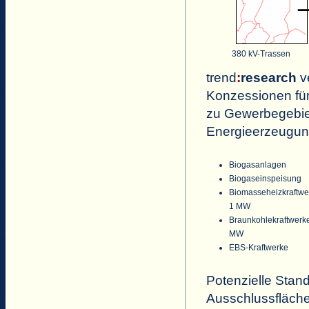
380 kV-Trassen
trend
:
research
v
Konzessionen für
zu Gewerbegebie
Energieerzeugun
Biogasanlagen
Biogaseinspeisung
Biomasseheizkraftwe
1 MW
Braunkohlekraftwerk
MW
EBS-Kraftwerke
Potenzielle Stan
Ausschlussfläch