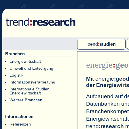
trend
:
studien
Branchen
Multi-Client-Studien
Energiewirtschaft
energie
:
geo
Single-Client-Studien
Umwelt und Entsorgung
Internationale Markt Reports
Logistik
Mit
energie
:geod
Informationsverarbeitung
der Energiewirts
Internationale Studien:
Energiewirtschaft
Aufbauend auf d
Weitere Branchen
Datenbanken und
Branchenkompete
Informationen
Energiewirtschaft
Referenzen
trend
:
research
m