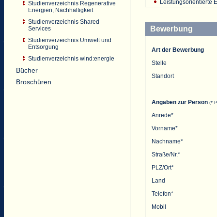
Leistungsorientierte 
Studienverzeichnis Regenerative
Energien, Nachhaltigkeit
Studienverzeichnis Shared
Bewerbung
Services
Studienverzeichnis Umwelt und
Entsorgung
Art der Bewerbung
Studienverzeichnis wind:energie
Stelle
Bücher
Standort
Broschüren
Angaben zur Person
(* P
Anrede*
Vorname*
Nachname*
Straße/Nr.*
PLZ/Ort*
Land
Telefon*
Mobil