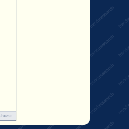
n
g
 drucken