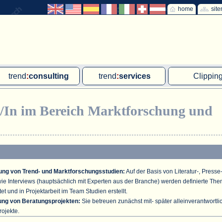
home
sit
trend
:
consulting
trend
:
services
Clippin
Exklusivprojekte
Ad hoc-Recherche
Klärschla
er/In im Bereich Marktforschung und
Due Diligence
Gutachten
MVA und M
energie
:
geodaten
Workshop
Offshore W
Endkundenbefragung
Wassersto
PAP-Clipping
tung von Trend- und Marktforschungsstudien:
Auf der Basis von Literatur-, Presse
Mitarbeiterbefragung
wie Interviews (hauptsächlich mit Experten aus der Branche) werden definierte Th
t und in Projektarbeit im Team Studien erstellt.
Marktforschungsmanagement
ung von Beratungsprojekten:
Sie betreuen zunächst mit- später alleinverantwortli
ojekte.