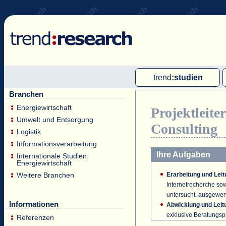
trend
:
studien
Branchen
Multi-Client-Studien
Energiewirtschaft
Projektleit
Single-Client-Studien
Umwelt und Entsorgung
Consulting
Internationale Markt Reports
Logistik
Informationsverarbeitung
Ihre Aufgaben
Internationale Studien:
Energiewirtschaft
Erarbeitung und Lei
Weitere Branchen
Internetrecherche so
untersucht, ausgewerte
Informationen
Abwicklung und Leit
exklusive Beratungspr
Referenzen