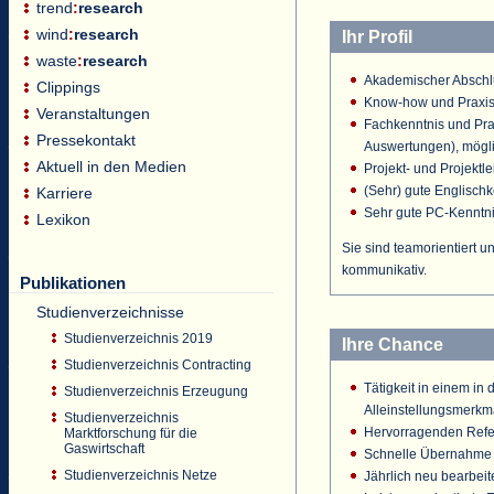
trend
:
research
wind
:
research
Ihr Profil
waste
:
research
Akademischer Abschl
Clippings
Know-how und Praxise
Veranstaltungen
Fachkenntnis und Pra
Pressekontakt
Auswertungen), mögli
Aktuell in den Medien
Projekt- und Projektl
(Sehr) gute Englisch
Karriere
Sehr gute PC-Kenntn
Lexikon
Sie sind teamorientiert u
kommunikativ.
Publikationen
Studienverzeichnisse
Studienverzeichnis 2019
Ihre Chance
Studienverzeichnis Contracting
Tätigkeit in einem i
Studienverzeichnis Erzeugung
Alleinstellungsmerkm
Studienverzeichnis
Hervorragenden Refe
Marktforschung für die
Gaswirtschaft
Schnelle Übernahme 
Studienverzeichnis Netze
Jährlich neu bearbei