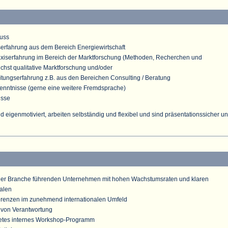
uss
rfahrung aus dem Bereich Energiewirtschaft
xiserfahrung im Bereich der Marktforschung (Methoden, Recherchen und
chst qualitative Marktforschung und/oder
eitungserfahrung z.B. aus den Bereichen Consulting / Beratung
kenntnisse (gerne eine weitere Fremdsprache)
isse
nd eigenmotiviert, arbeiten selbständig und flexibel und sind präsentationssicher u
n der Branche führenden Unternehmen mit hohen Wachstumsraten und klaren
alen
renzen im zunehmend internationalen Umfeld
von Verantwortung
tetes internes Workshop-Programm