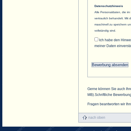
Datenschutzhinweis
Alle Personaldaten, die i
vertraulich behandelt. Mi
maschinell zu speichern un
vollständig sind.
Ich habe den Hinwei
meiner Daten einverst
Gerne können Sie auch Ih
MB).Schriftliche Bewerbu
Fragen beantworten wir Ihne
nach oben