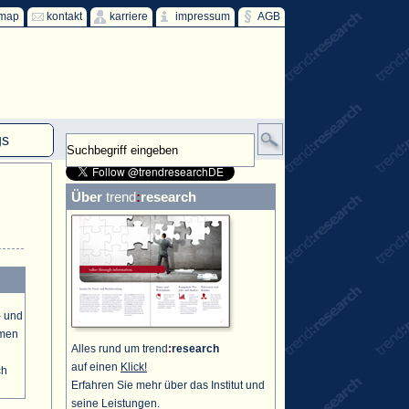
emap
kontakt
karriere
impressum
AGB
gs
mm
Über
trend
:
research
HKW
ind
ff
- und
emen
Alles rund um trend
:
research
auf einen
Klick!
ch
Erfahren Sie mehr über das Institut und
seine Leistungen.