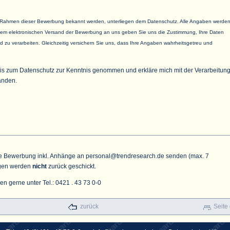
m Rahmen dieser Bewerbung bekannt werden, unterliegen dem Datenschutz. Alle Angaben werde
t dem elektronischen Versand der Bewerbung an uns geben Sie uns die Zustimmung, Ihre Daten
d zu verarbeiten. Gleichzeitig versichern Sie uns, dass Ihre Angaben wahrheitsgetreu und
s zum Datenschutz zur Kenntnis genommen und erkläre mich mit der Verarbeitun
anden.
re Bewerbung inkl. Anhänge an
personal@trendresearch.de
senden (max. 7
ngen werden
nicht
zurück geschickt.
n gerne unter Tel.: 0421 . 43 73 0-0
zurück
Seite