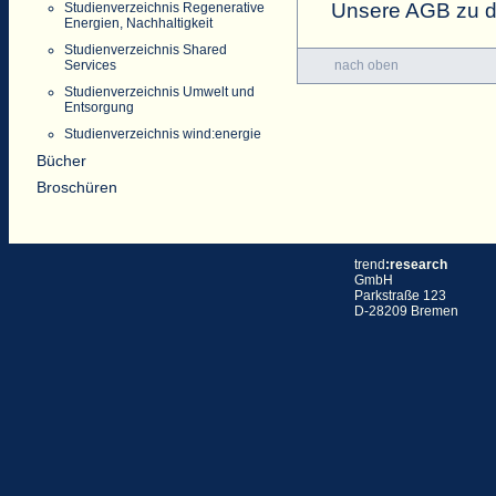
Unsere AGB zu de
Studienverzeichnis Regenerative
Energien, Nachhaltigkeit
Studienverzeichnis Shared
nach oben
Services
Studienverzeichnis Umwelt und
Entsorgung
Studienverzeichnis wind:energie
Bücher
Broschüren
trend
:research
GmbH
Parkstraße 123
D-28209 Bremen