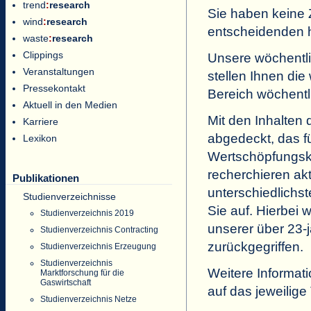
trend
:
research
Sie haben keine 
wind
:
research
entscheidenden h
waste
:
research
Clippings
Unsere wöchentli
Veranstaltungen
stellen Ihnen di
Pressekontakt
Bereich wöchent
Aktuell in den Medien
Mit den Inhalten
Karriere
abgedeckt, das fü
Lexikon
Wertschöpfungske
recherchieren ak
Publikationen
unterschiedlichs
Studienverzeichnisse
Sie auf. Hierbei
Studienverzeichnis 2019
unserer über 23-j
Studienverzeichnis Contracting
zurückgegriffen.
Studienverzeichnis Erzeugung
Studienverzeichnis
Weitere Informati
Marktforschung für die
Gaswirtschaft
auf das jeweilig
Studienverzeichnis Netze