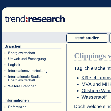
trend
:
studien
Branchen
Multi-Client-Studien
Energiewirtschaft
Clippings 
Single-Client-Studien
Umwelt und Entsorgung
Internationale Markt Reports
Logistik
Täglich erschein
Informationsverarbeitung
Internationale Studien:
Klärschlammv
Energiewirtschaft
MVA und MHKW
Weitere Branchen
Offshore Win
Wasserstoff
Informationen
Doch welche sin
Referenzen