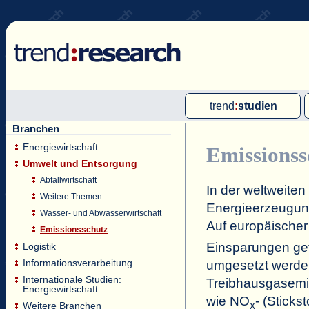
trend
:
studien
Branchen
Multi-Client-Studien
Energiewirtschaft
Emissionss
Single-Client-Studien
Umwelt und Entsorgung
Internationale Markt Reports
Abfallwirtschaft
In der weltweiten
Weitere Themen
Energieerzeugung
Wasser- und Abwasserwirtschaft
Auf europäischer
Emissionsschutz
Einsparungen gef
Logistik
Informationsverarbeitung
umgesetzt werden
Internationale Studien:
Treibhausgasemis
Energiewirtschaft
wie NO
- (Sticks
x
Weitere Branchen