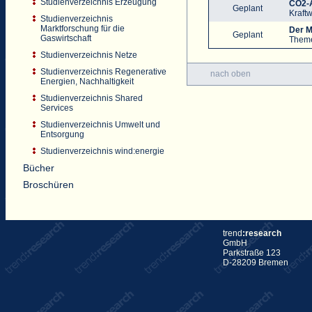
Studienverzeichnis Erzeugung
CO2-A
Geplant
Kraft
Studienverzeichnis
Marktforschung für die
Der M
Geplant
Gaswirtschaft
Them
Studienverzeichnis Netze
Studienverzeichnis Regenerative
nach oben
Energien, Nachhaltigkeit
Studienverzeichnis Shared
Services
Studienverzeichnis Umwelt und
Entsorgung
Studienverzeichnis wind:energie
Bücher
Broschüren
trend
:research
GmbH
Parkstraße 123
D-28209 Bremen