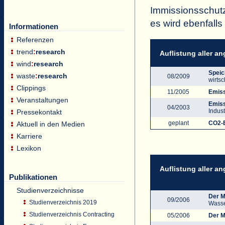
Immissionsschutz
es wird ebenfall
Informationen
Referenzen
trend
:
research
Auflistung aller a
wind
:
research
Speic
waste
:
research
08/2009
wirtsc
Clippings
11/2005
Emiss
Veranstaltungen
Emiss
04/2003
Indus
Pressekontakt
geplant
CO2-
Aktuell in den Medien
Karriere
Lexikon
Auflistung aller a
Publikationen
Studienverzeichnisse
Der M
09/2006
Studienverzeichnis 2019
Wasse
Studienverzeichnis Contracting
05/2006
Der M