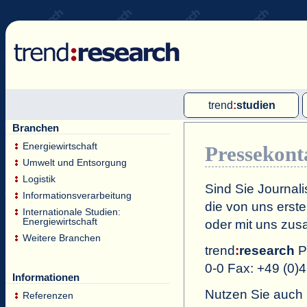
trend
:
studien
Branchen
Multi-Client-Studien
Energiewirtschaft
Pressekont
Single-Client-Studien
Umwelt und Entsorgung
Internationale Markt Reports
Logistik
Sind Sie Journal
Informationsverarbeitung
die von uns erste
Internationale Studien:
Energiewirtschaft
oder mit uns zus
Weitere Branchen
trend
:
research
P
0-0 Fax: +49 (0)
Informationen
Nutzen Sie auch
Referenzen