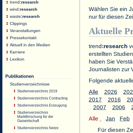
trend
:
research
Wählen Sie ein J
wind
:
research
nur für diesen 
waste
:
research
Clippings
Aktuelle P
Veranstaltungen
Pressekontakt
Aktuell in den Medien
trend
:
research
ve
Karriere
erstellten Studien
Lexikon
haben Sie Verstä
Journalisten zur 
Publikationen
Folgende aktuell
Studienverzeichnisse
Alle
2026
202
Studienverzeichnis 2019
Studienverzeichnis Contracting
2017
2016
2
Studienverzeichnis Erzeugung
2007
2006
Studienverzeichnis
Marktforschung für die
Alle
Jan
Feb
Gaswirtschaft
Studienverzeichnis Netze
Für diesen Z