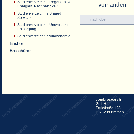
Studienverzeichnis Regenerative
vorhanden
Energien, Nachhaltigkeit
Studienverzeichnis Shared
Services
nach oben
Studienverzeichnis Umwelt und
Entsorgung
Studienverzeichnis wind:energie
Bücher
Broschüren
trend
:research
GmbH
Parkstraße 123
D-28209 Bremen