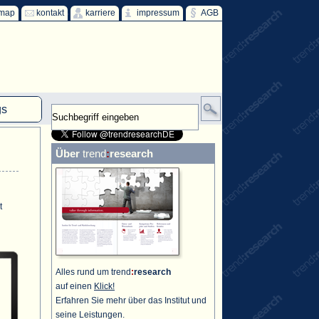
emap
kontakt
karriere
impressum
AGB
gs
mm
Über
trend
:
research
HKW
ind
t
ff
Alles rund um trend
:
research
auf einen
Klick!
Erfahren Sie mehr über das Institut und
seine Leistungen.