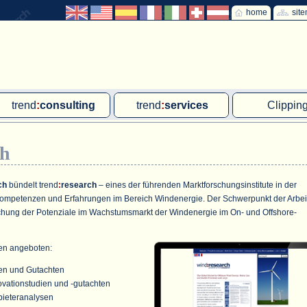
home
sit
trend
:
consulting
trend
:
services
Clippin
Exklusivprojekte
Ad hoc-Recherche
Klärschla
ch
Due Diligence
Gutachten
MVA und M
energie
:
geodaten
Workshop
Offshore W
ch
bündelt
trend
:
research
– eines der führenden Marktforschungsinstitute in der
 Kompetenzen und Erfahrungen im Bereich Windenergie. Der Schwerpunkt der Arbei
Endkundenbefragung
Wassersto
uchung der Potenziale im Wachstumsmarkt der Windenergie im On- und Offshore-
PAP-Clipping
en angeboten:
Mitarbeiterbefragung
sen und Gutachten
Marktforschungsmanagement
ovationstudien und -gutachten
bieteranalysen