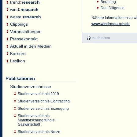
Beratung
trend
:
research
Due Diligence
wind
:
research
waste
:
research
Nähere Informationen zu
w
www.windresearch.de
Clippings
Veranstaltungen
nach oben
Pressekontakt
Aktuell in den Medien
Karriere
Lexikon
Publikationen
Studienverzeichnisse
Studienverzeichnis 2019
Studienverzeichnis Contracting
Studienverzeichnis Erzeugung
Studienverzeichnis
Marktforschung für die
Gaswirtschaft
Studienverzeichnis Netze