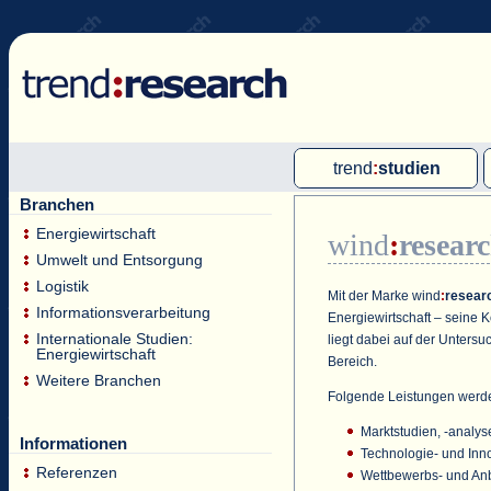
trend
:
studien
Branchen
Multi-Client-Studien
Energiewirtschaft
wind
:
resear
Single-Client-Studien
Umwelt und Entsorgung
Internationale Markt Reports
Logistik
Mit der Marke
wind
:
resear
Informationsverarbeitung
Energiewirtschaft – seine
Internationale Studien:
liegt dabei auf der Unters
Energiewirtschaft
Bereich.
Weitere Branchen
Folgende Leistungen werd
Marktstudien, -analy
Informationen
Technologie- und Inn
Referenzen
Wettbewerbs- und An