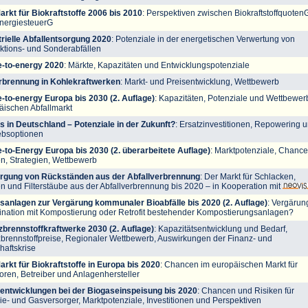
arkt für Biokraftstoffe 2006 bis 2010
: Perspektiven zwischen Biokraftstoffquoten
nergiesteuerG
trielle Abfallentsorgung 2020
: Potenziale in der energetischen Verwertung von
ktions- und Sonderabfällen
-to-energy 2020
: Märkte, Kapazitäten und Entwicklungspotenziale
rbrennung in Kohlekraftwerken
: Markt- und Preisentwicklung, Wettbewerb
-to-energy Europa bis 2030 (2. Auflage)
: Kapazitäten, Potenziale und Wettbewer
äischen Abfallmarkt
s in Deutschland – Potenziale in der Zukunft?
: Ersatzinvestitionen, Repowering 
iebsoptionen
-to-Energy Europa bis 2030 (2. überarbeitete Auflage)
: Marktpotenziale, Chance
en, Strategien, Wettbewerb
rgung von Rückständen aus der Abfallverbrennung
: Der Markt für Schlacken,
n und Filterstäube aus der Abfallverbrennung bis 2020 – in Kooperation mit
sanlagen zur Vergärung kommunaler Bioabfälle bis 2020 (2. Auflage)
: Vergärun
nation mit Kompostierung oder Retrofit bestehender Kompostierungsanlagen?
zbrennstoffkraftwerke 2030 (2. Auflage)
: Kapazitätsentwicklung und Bedarf,
zbrennstoffpreise, Regionaler Wettbewerb, Auswirkungen der Finanz- und
haftskrise
arkt für Biokraftstoffe in Europa bis 2020
: Chancen im europäischen Markt für
oren, Betreiber und Anlagenhersteller
entwicklungen bei der Biogaseinspeisung bis 2020
: Chancen und Risiken für
ie- und Gasversorger, Marktpotenziale, Investitionen und Perspektiven