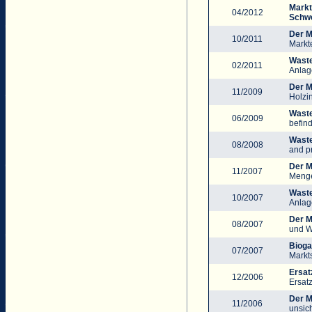
Markt
04/2012
Schwe
Der M
10/2011
Markt
Waste
02/2011
Anlag
Der M
11/2009
Holzi
Waste
06/2009
befin
Waste
08/2008
and pr
Der M
11/2007
Menge
Waste
10/2007
Anlag
Der M
08/2007
und W
Bioga
07/2007
Markts
Ersat
12/2006
Ersat
Der M
11/2006
unsic