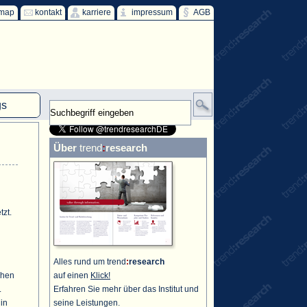
emap
kontakt
karriere
impressum
AGB
gs
mm
Über
trend
:
research
HKW
ind
ff
zt.
Alles rund um trend
:
research
chen
auf einen
Klick!
.
Erfahren Sie mehr über das Institut und
in
seine Leistungen.