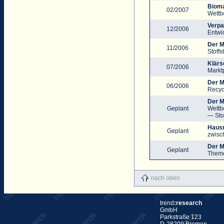
Biom
02/2007
Wettb
Verpa
12/2006
Entwi
Der M
11/2006
Stoffs
Klärs
07/2006
Markt
Der M
06/2006
Recyc
Der M
Geplant
Wettb
— Sto
Hausm
Geplant
zwisc
Der M
Geplant
Them
nach oben
trend
:research
GmbH
Parkstraße 123
D-28209 Bremen