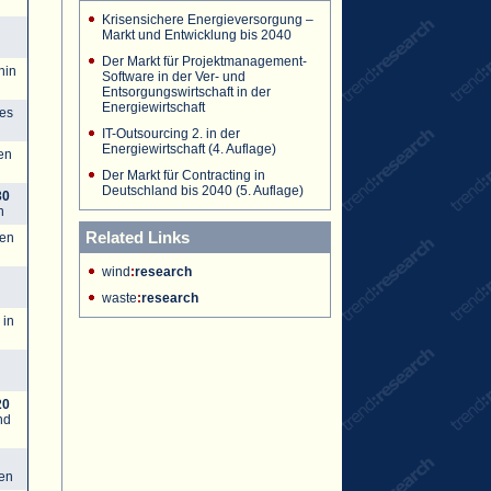
Krisensichere Energieversorgung –
Markt und Entwicklung bis 2040
Der Markt für Projektmanagement-
hin
Software in der Ver- und
Entsorgungswirtschaft in der
Energiewirtschaft
des
IT-Outsourcing 2. in der
Energiewirtschaft (4. Auflage)
en
Der Markt für Contracting in
Deutschland bis 2040 (5. Auflage)
30
n
Related Links
gen
wind
:
research
waste
:
research
 in
20
nd
ken