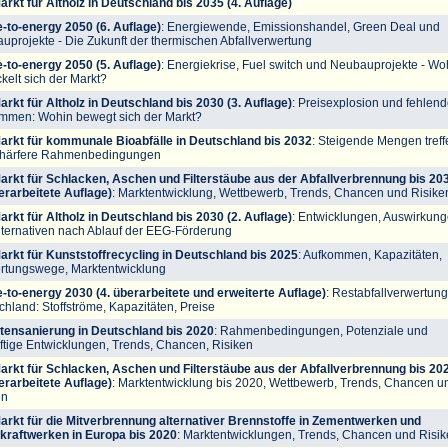
arkt für Altholz in Deutschland bis 2035 (4. Auflage)
-to-energy 2050 (6. Auflage)
: Energiewende, Emissionshandel, Green Deal und
uprojekte - Die Zukunft der thermischen Abfallverwertung
-to-energy 2050 (5. Auflage)
: Energiekrise, Fuel switch und Neubauprojekte - Wo
kelt sich der Markt?
arkt für Altholz in Deutschland bis 2030 (3. Auflage)
: Preisexplosion und fehlen
mmen: Wohin bewegt sich der Markt?
arkt für kommunale Bioabfälle in Deutschland bis 2032
: Steigende Mengen treff
chärfere Rahmenbedingungen
arkt für Schlacken, Aschen und Filterstäube aus der Abfallverbrennung bis 20
berarbeitete Auflage)
: Marktentwicklung, Wettbewerb, Trends, Chancen und Risike
arkt für Altholz in Deutschland bis 2030 (2. Auflage)
: Entwicklungen, Auswirkun
lternativen nach Ablauf der EEG-Förderung
arkt für Kunststoffrecycling in Deutschland bis 2025
: Aufkommen, Kapazitäten,
rtungswege, Marktentwicklung
-to-energy 2030 (4. überarbeitete und erweiterte Auflage)
: Restabfallverwertung
chland: Stoffströme, Kapazitäten, Preise
stensanierung in Deutschland bis 2020
: Rahmenbedingungen, Potenziale und
ftige Entwicklungen, Trends, Chancen, Risiken
arkt für Schlacken, Aschen und Filterstäube aus der Abfallverbrennung bis 20
berarbeitete Auflage)
: Marktentwicklung bis 2020, Wettbewerb, Trends, Chancen u
en
arkt für die Mitverbrennung alternativer Brennstoffe in Zementwerken und
kraftwerken in Europa bis 2020
: Marktentwicklungen, Trends, Chancen und Risi