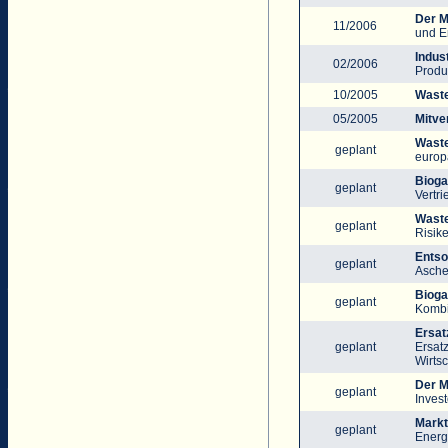
Der M
11/2006
und E
Indus
02/2006
Produ
10/2005
Waste
05/2005
Mitve
Waste
geplant
europ
Bioga
geplant
Vertr
Waste
geplant
Risik
Entso
geplant
Asche
Bioga
geplant
Kombi
Ersat
geplant
Ersat
Wirtsc
Der M
geplant
Invest
Markt
geplant
Energ