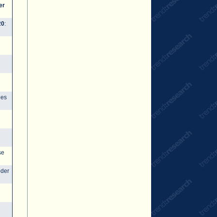
er
20
:
ies
se
oder