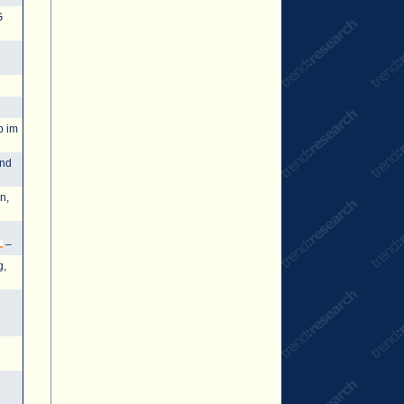
G
b im
und
n,
–
g,