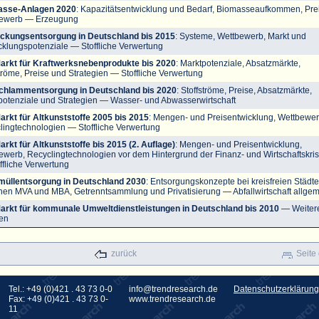
asse-Anlagen 2020
: Kapazitätsentwicklung und Bedarf, Biomasseaufkommen, Pre
ewerb
— Erzeugung
ckungsentsorgung in Deutschland bis 2015
: Systeme, Wettbewerb, Markt und
cklungspotenziale
— Stoffliche Verwertung
arkt für Kraftwerksnebenprodukte bis 2020
: Marktpotenziale, Absatzmärkte,
tröme, Preise und Strategien
— Stoffliche Verwertung
chlammentsorgung in Deutschland bis 2020
: Stoffströme, Preise, Absatzmärkte,
potenziale und Strategien
— Wasser- und Abwasserwirtschaft
arkt für Altkunststoffe 2005 bis 2015
: Mengen- und Preisentwicklung, Wettbewer
lingtechnologien
— Stoffliche Verwertung
arkt für Altkunststoffe bis 2015 (2. Auflage)
: Mengen- und Preisentwicklung,
ewerb, Recyclingtechnologien vor dem Hintergrund der Finanz- und Wirtschaftskri
ffliche Verwertung
üllentsorgung in Deutschland 2030
: Entsorgungskonzepte bei kreisfreien Städt
hen MVA und MBA, Getrenntsammlung und Privatisierung
— Abfallwirtschaft allge
arkt für kommunale Umweltdienstleistungen in Deutschland bis 2010
— Weiter
en
zurück
Seite
Tel.: +49 (0)421 . 43 73 0-0
info@trendresearch.de
Datenschutzerklärung
Fax: +49 (0)421 . 43 73 0-
www.trendresearch.de
11