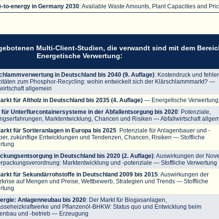
-to-energy in Germany 2030
: Available Waste Amounts, Plant Capacities and Pri
ngebotenen Multi-Client-Studien, die verwandt sind mit dem Berei
Energetische Verwertung:
chlammverwertung in Deutschland bis 2040 (9. Auflage)
: Kostendruck und fehle
itäten zum Phosphor-Recycling: wohin entwickelt sich der Klärschlammmarkt?
—
wirtschaft allgemein
arkt für Altholz in Deutschland bis 2035 (4. Auflage)
— Energetische Verwertung
 für Unterflurcontainersysteme in der Abfallentsorgung bis 2020
: Potenziale,
ngserfahrungen, Marktentwicklung, Chancen und Risiken
— Abfallwirtschaft allge
arkt für Sortieranlagen in Europa bis 2025
: Potenziale für Anlagenbauer und -
iber, zukünftige Entwicklungen und Tendenzen, Chancen, Risiken
— Stoffliche
rtung
ckungsentsorgung in Deutschland bis 2020 (2. Auflage)
: Auswirkungen der Nove
erpackungsverordnung: Marktentwicklung und -potenziale
— Stoffliche Verwertung
arkt für Sekundärrohstoffe in Deutschland 2009 bis 2015
: Auswirkungen der
zkrise auf Mengen und Preise, Wettbewerb, Strategien und Trends
— Stoffliche
rtung
ergie: Anlagenneubau bis 2020
: Der Markt für Biogasanlagen,
sseheizkraftwerke und Pflanzenöl-BHKW: Status quo und Entwicklung beim
enbau und -betrieb
— Erzeugung