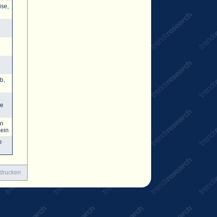
ise,
b,
se
en
mein
e
 drucken