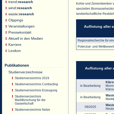
trend
:
research
Kohle-und Zementwerken ver
wind
:
research
speziellen Biomasseheizkra
landwirtschaftliche Rests
waste
:
research
Clippings
Veranstaltungen
Auflistung aller
Pressekontakt
Aktuell in den Medien
Regionalrecherche für ei
Karriere
Potenzial- und Wettbewer
Lexikon
Publikationen
Auflistung aller
Studienverzeichnisse
Studienverzeichnis 2019
Klärs
Studienverzeichnis Contracting
in Bearbeitung
Monov
Klärs
Studienverzeichnis Erzeugung
Waste
Studienverzeichnis
in Bearbeitung
Markt
Marktforschung für die
Gaswirtschaft
Waste
09/2025
Neuba
Studienverzeichnis Netze