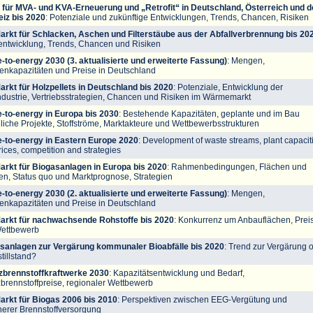
 für MVA- und KVA-Erneuerung und „Retrofit“ in Deutschland, Österreich und d
iz bis 2020
: Potenziale und zukünftige Entwicklungen, Trends, Chancen, Risiken
arkt für Schlacken, Aschen und Filterstäube aus der Abfallverbrennung bis 20
entwicklung, Trends, Chancen und Risiken
-to-energy 2030 (3. aktualisierte und erweiterte Fassung)
: Mengen,
enkapazitäten und Preise in Deutschland
arkt für Holzpellets in Deutschland bis 2020
: Potenziale, Entwicklung der
ndustrie, Vertriebsstrategien, Chancen und Risiken im Wärmemarkt
-to-energy in Europa bis 2030
: Bestehende Kapazitäten, geplante und im Bau
dliche Projekte, Stoffströme, Marktakteure und Wettbewerbsstrukturen
-to-energy in Eastern Europe 2020
: Development of waste streams, plant capacit
ices, competition and strategies
arkt für Biogasanlagen in Europa bis 2020
: Rahmenbedingungen, Flächen und
n, Status quo und Marktprognose, Strategien
-to-energy 2030 (2. aktualisierte und erweiterte Fassung)
: Mengen,
enkapazitäten und Preise in Deutschland
arkt für nachwachsende Rohstoffe bis 2020
: Konkurrenz um Anbauflächen, Prei
ettbewerb
sanlagen zur Vergärung kommunaler Bioabfälle bis 2020
: Trend zur Vergärung 
tillstand?
zbrennstoffkraftwerke 2030
: Kapazitätsentwicklung und Bedarf,
zbrennstoffpreise, regionaler Wettbewerb
arkt für Biogas 2006 bis 2010
: Perspektiven zwischen EEG-Vergütung und
herer Brennstoffversorgung