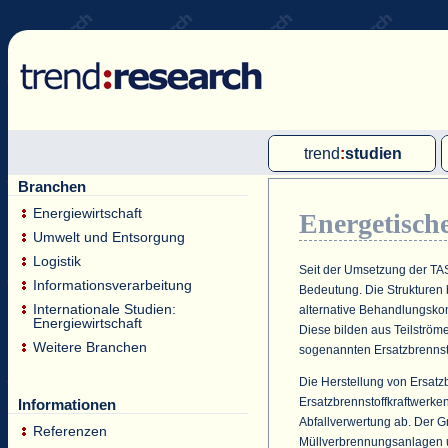
trend
:
studien
Branchen
Multi-Client-Studien
Energiewirtschaft
Energetisch
Single-Client-Studien
Umwelt und Entsorgung
Internationale Markt Reports
Logistik
Seit der Umsetzung der TA
Informationsverarbeitung
Bedeutung. Die Strukturen 
Internationale Studien:
alternative Behandlungsko
Energiewirtschaft
Diese bilden aus Teilström
Weitere Branchen
sogenannten Ersatzbrennsto
Die Herstellung von Ersatz
Ersatzbrennstoffkraftwerken
Informationen
Abfallverwertung ab. Der Gr
Referenzen
Müllverbrennungsanlagen u