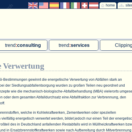
home
sit
trend
:
consulting
trend
:
services
Clippin
Exklusivprojekte
Ad hoc-Recherche
Klärschla
e Verwertung
Due Diligence
Gutachten
MVA und M
energie
:
geodaten
Workshop
Offshore W
Si-Bestimmungen gewinnt die energetische Verwertung von Abfällen stark an
bei der Siedlungsabfallentsorgung wurden zu großen Teilen neu geordnet und
Endkundenbefragung
Wassersto
nzepte wie die mechanisch-biologische-Abfallbehandlung (MBA) vielerorts umgeset
PAP-Clipping
en oder dem gesamten Abfalldurchsatz eine Abfallfraktion zur Verbrennung, den
ff.
Mitarbeiterbefragung
brennstoffen, welche in Kohlekraftwerken, Zementwerken oder speziellen
Marktforschungsmanagement
 vielfältig energetisch verwertet werden, bildet jedoch nur einen Teil der energetis
oßteil des in Deutschland anfallenden Restabfalls wird in Müllheizkraftwerken bzw
nd in Ersatzbrennstoffkraftwerken sowie nach Aufbereitung durch Mitverbrennung 