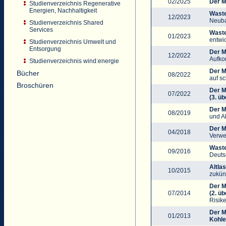
02/2025
Der M
Studienverzeichnis Regenerative
Energien, Nachhaltigkeit
Waste
12/2023
Neuba
Studienverzeichnis Shared
Services
Waste
01/2023
entwic
Studienverzeichnis Umwelt und
Entsorgung
Der M
12/2022
Aufko
Studienverzeichnis wind:energie
Der M
Bücher
08/2022
auf s
Broschüren
Der M
07/2022
(3. ü
Der M
08/2019
und A
Der M
04/2018
Verwe
Waste
09/2016
Deuts
Altla
10/2015
zukün
Der M
07/2014
(2. ü
Risik
Der M
01/2013
Kohle