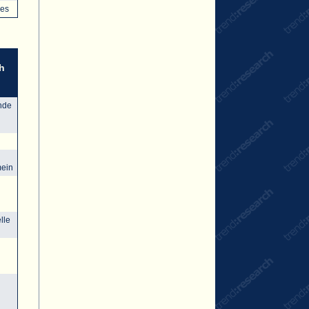
ces
ch
nde
mein
lle