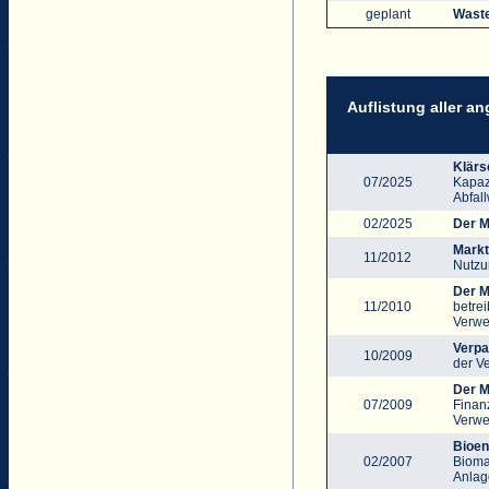
geplant
Waste
Auflistung aller a
Klärs
07/2025
Kapaz
Abfall
02/2025
Der M
Markt
11/2012
Nutzu
Der M
11/2010
betre
Verwe
Verpa
10/2009
der V
Der M
07/2009
Finan
Verwe
Bioen
02/2007
Bioma
Anlag