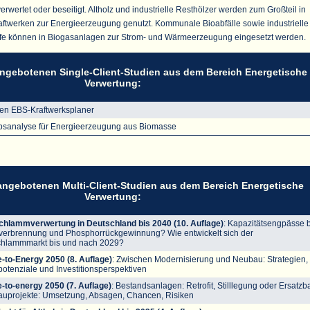
wertet oder beseitigt. Altholz und industrielle Resthölzer werden zum Großteil in
ftwerken zur Energieerzeugung genutzt. Kommunale Bioabfälle sowie industrielle
toffe können in Biogasanlagen zur Strom- und Wärmeerzeugung eingesetzt werden.
 angebotenen Single-Client-Studien aus dem Bereich Energetische
Verwertung:
nen EBS-Kraftwerksplaner
bsanalyse für Energieerzeugung aus Biomasse
 angebotenen Multi-Client-Studien aus dem Bereich Energetische
Verwertung:
chlammverwertung in Deutschland bis 2040 (10. Auflage)
: Kapazitätsengpässe 
erbrennung und Phosphorrückgewinnung? Wie entwickelt sich der
chlammmarkt bis und nach 2029?
-to-Energy 2050 (8. Auflage)
: Zwischen Modernisierung und Neubau: Strategien,
potenziale und Investitionsperspektiven
-to-energy 2050 (7. Auflage)
: Bestandsanlagen: Retrofit, Stilllegung oder Ersatz
uprojekte: Umsetzung, Absagen, Chancen, Risiken