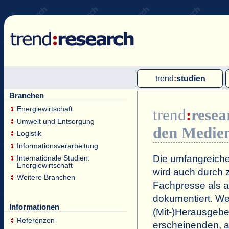
trend
:
studien
Branchen
Multi-Client-Studien
Energiewirtschaft
trend
:
resea
Single-Client-Studien
Umwelt und Entsorgung
den Medie
Internationale Markt Reports
Logistik
Informationsverarbeitung
Die umfangreiche
Internationale Studien:
Energiewirtschaft
wird auch durch z
Weitere Branchen
Fachpresse als a
dokumentiert. Wei
Informationen
(Mit-)Herausgeb
Referenzen
erscheinenden, a