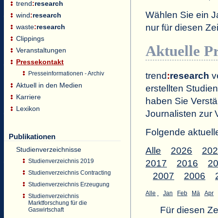
trend
:
research
Wählen Sie ein J
wind
:
research
nur für diesen 
waste
:
research
Clippings
Aktuelle P
Veranstaltungen
Pressekontakt
Presseinformationen - Archiv
trend
:
research
ve
Aktuell in den Medien
erstellten Studien
Karriere
haben Sie Verstä
Lexikon
Journalisten zur 
Folgende aktuell
Publikationen
Studienverzeichnisse
Alle
2026
202
Studienverzeichnis 2019
2017
2016
2
Studienverzeichnis Contracting
2007
2006
Studienverzeichnis Erzeugung
Alle
Jan
Feb
Mä
Apr
Studienverzeichnis
Marktforschung für die
Für diesen Z
Gaswirtschaft