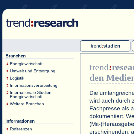
trend
:
studien
Branchen
Multi-Client-Studien
Energiewirtschaft
trend
:
resea
Single-Client-Studien
Umwelt und Entsorgung
den Medie
Internationale Markt Reports
Logistik
Informationsverarbeitung
Die umfangreiche
Internationale Studien:
Energiewirtschaft
wird auch durch z
Weitere Branchen
Fachpresse als a
dokumentiert. Wei
Informationen
(Mit-)Herausgeb
Referenzen
erscheinenden, a