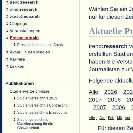
trend
:
research
Wählen Sie ein J
wind
:
research
nur für diesen 
waste
:
research
Clippings
Aktuelle P
Veranstaltungen
Pressekontakt
Presseinformationen - Archiv
trend
:
research
ve
Aktuell in den Medien
erstellten Studien
Karriere
haben Sie Verstä
Lexikon
Journalisten zur 
Folgende aktuell
Publikationen
Studienverzeichnisse
Alle
2026
202
Studienverzeichnis 2019
2017
2016
2
Studienverzeichnis Contracting
2007
2006
Studienverzeichnis Erzeugung
Alle
Jan
Feb
Mä
Apr
Studienverzeichnis
Marktforschung für die
Für diesen Z
Gaswirtschaft