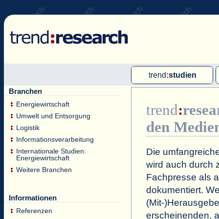
trend
:
studien
Branchen
Multi-Client-Studien
Energiewirtschaft
trend
:
resea
Single-Client-Studien
Umwelt und Entsorgung
den Medie
Internationale Markt Reports
Logistik
Informationsverarbeitung
Die umfangreiche
Internationale Studien:
Energiewirtschaft
wird auch durch z
Weitere Branchen
Fachpresse als a
dokumentiert. Wei
Informationen
(Mit-)Herausgeb
Referenzen
erscheinenden, a