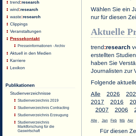
trend
:
research
Wählen Sie ein J
wind
:
research
nur für diesen 
waste
:
research
Clippings
Aktuelle P
Veranstaltungen
Pressekontakt
Presseinformationen - Archiv
trend
:
research
ve
Aktuell in den Medien
erstellten Studien
Karriere
haben Sie Verstä
Lexikon
Journalisten zur 
Folgende aktuell
Publikationen
Studienverzeichnisse
Alle
2026
202
Studienverzeichnis 2019
2017
2016
2
Studienverzeichnis Contracting
2007
2006
Studienverzeichnis Erzeugung
Alle
Jan
Feb
Mä
Apr
Studienverzeichnis
Marktforschung für die
Für diesen Z
Gaswirtschaft