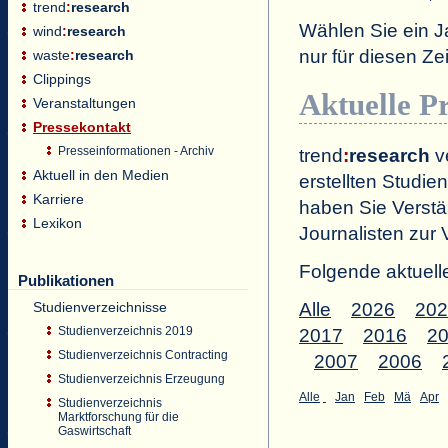
trend
:
research
Wählen Sie ein J
wind
:
research
nur für diesen 
waste
:
research
Clippings
Aktuelle P
Veranstaltungen
Pressekontakt
Presseinformationen - Archiv
trend
:
research
ve
Aktuell in den Medien
erstellten Studien
Karriere
haben Sie Verstä
Lexikon
Journalisten zur 
Folgende aktuell
Publikationen
Studienverzeichnisse
Alle
2026
202
Studienverzeichnis 2019
2017
2016
2
Studienverzeichnis Contracting
2007
2006
Studienverzeichnis Erzeugung
Alle
Jan
Feb
Mä
Apr
Studienverzeichnis
Marktforschung für die
Gaswirtschaft