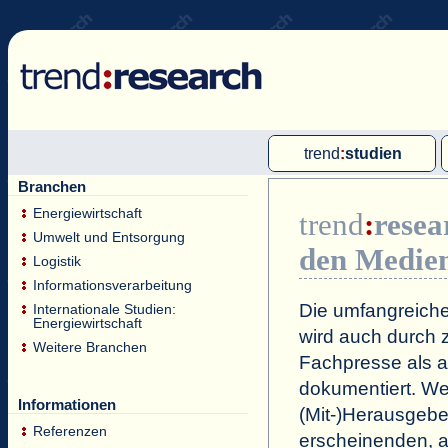
trend
:
studien
Branchen
Multi-Client-Studien
Energiewirtschaft
trend
:
resea
Single-Client-Studien
Umwelt und Entsorgung
den Medie
Internationale Markt Reports
Logistik
Informationsverarbeitung
Die umfangreiche
Internationale Studien:
Energiewirtschaft
wird auch durch z
Weitere Branchen
Fachpresse als a
dokumentiert. Wei
Informationen
(Mit-)Herausgeb
Referenzen
erscheinenden, a