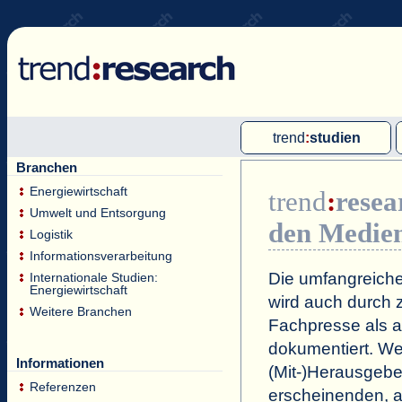
trend
:
studien
Branchen
Multi-Client-Studien
Energiewirtschaft
trend
:
resea
Single-Client-Studien
Umwelt und Entsorgung
den Medie
Internationale Markt Reports
Logistik
Informationsverarbeitung
Die umfangreiche
Internationale Studien:
Energiewirtschaft
wird auch durch z
Weitere Branchen
Fachpresse als a
dokumentiert. Wei
Informationen
(Mit-)Herausgeb
Referenzen
erscheinenden, a