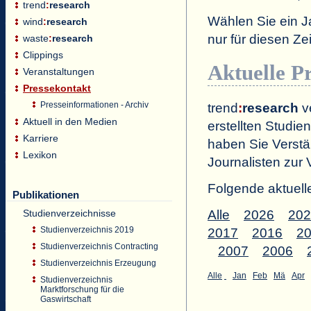
trend
:
research
Wählen Sie ein J
wind
:
research
nur für diesen 
waste
:
research
Clippings
Aktuelle P
Veranstaltungen
Pressekontakt
Presseinformationen - Archiv
trend
:
research
ve
Aktuell in den Medien
erstellten Studien
Karriere
haben Sie Verstä
Lexikon
Journalisten zur 
Folgende aktuell
Publikationen
Studienverzeichnisse
Alle
2026
202
Studienverzeichnis 2019
2017
2016
2
Studienverzeichnis Contracting
2007
2006
Studienverzeichnis Erzeugung
Alle
Jan
Feb
Mä
Apr
Studienverzeichnis
Marktforschung für die
Gaswirtschaft