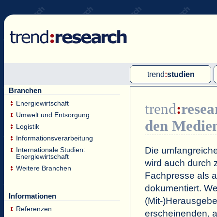
trend
:
studien
Branchen
Multi-Client-Studien
Energiewirtschaft
trend
:
resea
Single-Client-Studien
Umwelt und Entsorgung
den Medie
Internationale Markt Reports
Logistik
Informationsverarbeitung
Die umfangreiche
Internationale Studien:
Energiewirtschaft
wird auch durch z
Weitere Branchen
Fachpresse als a
dokumentiert. Wei
Informationen
(Mit-)Herausgeb
Referenzen
erscheinenden, a