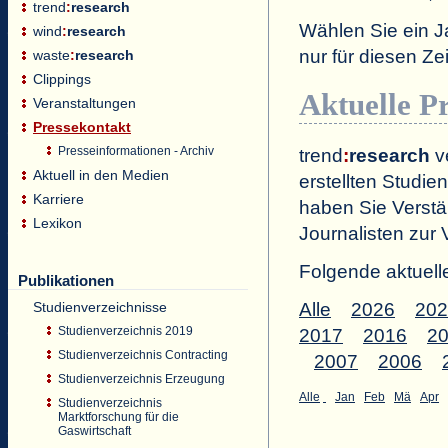
trend
:
research
Wählen Sie ein J
wind
:
research
nur für diesen 
waste
:
research
Clippings
Aktuelle P
Veranstaltungen
Pressekontakt
Presseinformationen - Archiv
trend
:
research
ve
Aktuell in den Medien
erstellten Studien
Karriere
haben Sie Verstä
Lexikon
Journalisten zur 
Folgende aktuell
Publikationen
Studienverzeichnisse
Alle
2026
202
Studienverzeichnis 2019
2017
2016
2
Studienverzeichnis Contracting
2007
2006
Studienverzeichnis Erzeugung
Alle
Jan
Feb
Mä
Apr
Studienverzeichnis
Marktforschung für die
Gaswirtschaft