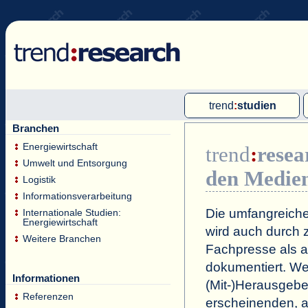
trend
:
studien
Branchen
Multi-Client-Studien
Energiewirtschaft
trend
:
resea
Single-Client-Studien
Umwelt und Entsorgung
den Medie
Internationale Markt Reports
Logistik
Informationsverarbeitung
Die umfangreiche
Internationale Studien:
Energiewirtschaft
wird auch durch z
Weitere Branchen
Fachpresse als a
dokumentiert. Wei
Informationen
(Mit-)Herausgeb
Referenzen
erscheinenden, a