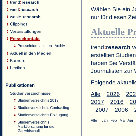
trend
:
research
Wählen Sie ein J
wind
:
research
nur für diesen 
waste
:
research
Clippings
Aktuelle P
Veranstaltungen
Pressekontakt
Presseinformationen - Archiv
trend
:
research
ve
Aktuell in den Medien
erstellten Studien
Karriere
haben Sie Verstä
Lexikon
Journalisten zur 
Folgende aktuell
Publikationen
Studienverzeichnisse
Alle
2026
202
Studienverzeichnis 2019
2017
2016
2
Studienverzeichnis Contracting
2007
2006
Studienverzeichnis Erzeugung
Alle
Jan
Feb
Mä
Apr
Studienverzeichnis
Marktforschung für die
Gaswirtschaft