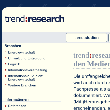
trend
:
studien
Branchen
Multi-Client-Studien
Energiewirtschaft
trend
:
resea
Single-Client-Studien
Umwelt und Entsorgung
den Medie
Internationale Markt Reports
Logistik
Informationsverarbeitung
Die umfangreiche
Internationale Studien:
Energiewirtschaft
wird auch durch z
Weitere Branchen
Fachpresse als a
dokumentiert. Wei
Informationen
(Mit-)Herausgeb
Referenzen
erscheinenden, a