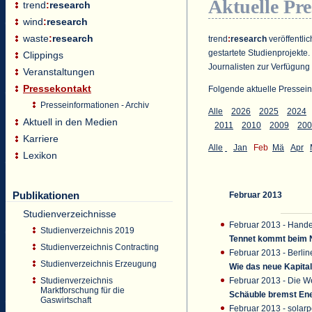
Aktuelle Pr
trend
:
research
wind
:
research
waste
:
research
trend
:
research
veröffentlic
gestartete Studienprojekte.
Clippings
Journalisten zur Verfügung 
Veranstaltungen
Pressekontakt
Folgende aktuelle Pressein
Presseinformationen - Archiv
Alle
2026
2025
2024
Aktuell in den Medien
2011
2010
2009
200
Karriere
Alle
Jan
Feb
Mä
Apr
Lexikon
Publikationen
Februar 2013
Studienverzeichnisse
Februar 2013 - Handel
Studienverzeichnis 2019
Tennet kommt beim 
Studienverzeichnis Contracting
Februar 2013 - Berli
Studienverzeichnis Erzeugung
Wie das neue Kapita
Februar 2013 - Die We
Studienverzeichnis
Marktforschung für die
Schäuble bremst En
Gaswirtschaft
Februar 2013 - solarp