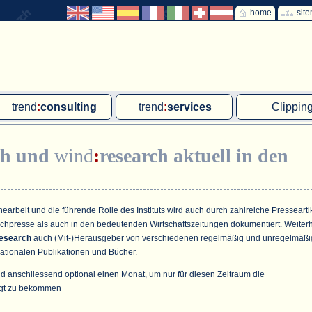
home
sit
trend
:
consulting
trend
:
services
Clippin
Exklusivprojekte
Ad hoc-Recherche
Klärschla
ch
und
wind
:
research
aktuell in den
Due Diligence
Gutachten
MVA und M
energie
:
geodaten
Workshop
Offshore W
Endkundenbefragung
Wassersto
arbeit und die führende Rolle des Instituts wird auch durch zahlreiche Pressearti
achpresse als auch in den bedeutenden Wirtschaftszeitungen dokumentiert. Weiter
PAP-Clipping
esearch
auch (Mit-)Herausgeber von verschiedenen regelmäßig und unregelmäßi
ationalen Publikationen und Bücher.
Mitarbeiterbefragung
d anschliessend optional einen Monat, um nur für diesen Zeitraum die
Marktforschungsmanagement
gt zu bekommen