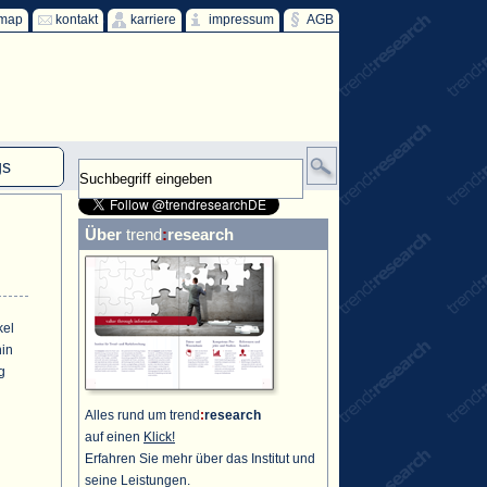
emap
kontakt
karriere
impressum
AGB
gs
mm
Über
trend
:
research
HKW
ind
ff
kel
hin
g
Alles rund um trend
:
research
auf einen
Klick!
Erfahren Sie mehr über das Institut und
seine Leistungen.