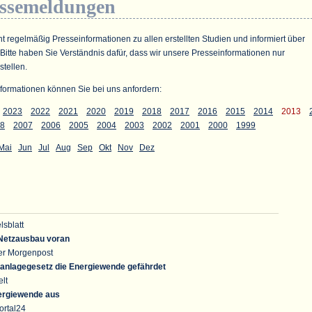
essemeldungen
ht regelmäßig Presseinformationen zu allen erstellten Studien und informiert über
 Bitte haben Sie Verständnis dafür, dass wir unsere Presseinformationen nur
stellen.
formationen können Sie bei uns anfordern:
2023
2022
2021
2020
2019
2018
2017
2016
2015
2014
2013
8
2007
2006
2005
2004
2003
2002
2001
2000
1999
Mai
Jun
Jul
Aug
Sep
Okt
Nov
Dez
sblatt
Netzausbau voran
ner Morgenpost
lanlagegesetz die Energiewende gefährdet
lt
ergiewende aus
ortal24