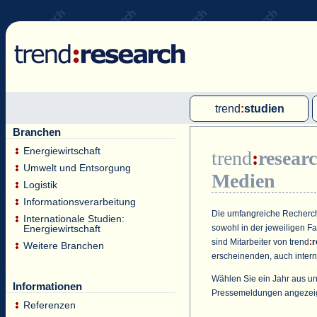
trend
:
studien
Branchen
Multi-Client-Studien
Energiewirtschaft
trend
:
resear
Single-Client-Studien
Umwelt und Entsorgung
Medien
Internationale Markt Reports
Logistik
Informationsverarbeitung
Die umfangreiche Recherche
Internationale Studien:
sowohl in der jeweiligen F
Energiewirtschaft
sind Mitarbeiter von
trend
:
r
Weitere Branchen
erscheinenden, auch intern
Wählen Sie ein Jahr aus un
Informationen
Pressemeldungen angezei
Referenzen