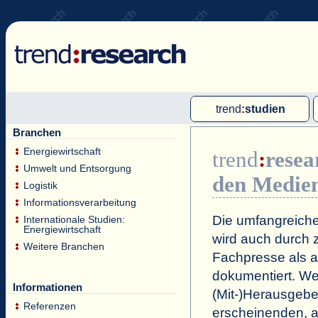
trend
:
studien
Branchen
Multi-Client-Studien
Energiewirtschaft
trend
:
resea
Single-Client-Studien
Umwelt und Entsorgung
den Medie
Internationale Markt Reports
Logistik
Informationsverarbeitung
Die umfangreiche
Internationale Studien:
Energiewirtschaft
wird auch durch z
Weitere Branchen
Fachpresse als a
dokumentiert. Wei
Informationen
(Mit-)Herausgeb
Referenzen
erscheinenden, a