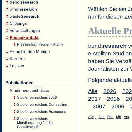
trend
:
research
Wählen Sie ein J
wind
:
research
nur für diesen 
waste
:
research
Clippings
Aktuelle P
Veranstaltungen
Pressekontakt
Presseinformationen - Archiv
trend
:
research
ve
Aktuell in den Medien
erstellten Studien
Karriere
haben Sie Verstä
Lexikon
Journalisten zur 
Folgende aktuell
Publikationen
Studienverzeichnisse
Alle
2026
202
Studienverzeichnis 2019
2017
2016
2
Studienverzeichnis Contracting
2007
2006
Studienverzeichnis Erzeugung
Alle
Jan
Feb
Mä
Apr
Studienverzeichnis
Marktforschung für die
Gaswirtschaft