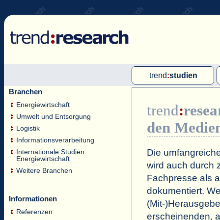
trend
:
studien
Branchen
Multi-Client-Studien
Energiewirtschaft
trend
:
resea
Single-Client-Studien
Umwelt und Entsorgung
den Medie
Internationale Markt Reports
Logistik
Informationsverarbeitung
Die umfangreiche
Internationale Studien:
Energiewirtschaft
wird auch durch z
Weitere Branchen
Fachpresse als a
dokumentiert. Wei
Informationen
(Mit-)Herausgeb
Referenzen
erscheinenden, a