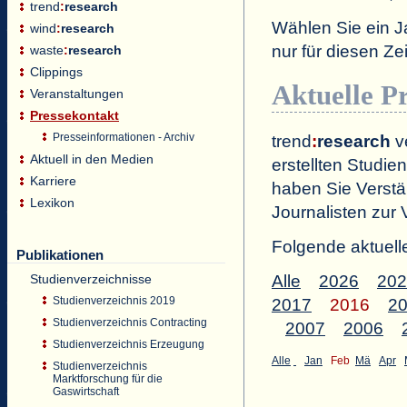
trend
:
research
Wählen Sie ein J
wind
:
research
nur für diesen 
waste
:
research
Clippings
Aktuelle P
Veranstaltungen
Pressekontakt
Presseinformationen - Archiv
trend
:
research
ve
Aktuell in den Medien
erstellten Studien
Karriere
haben Sie Verstä
Lexikon
Journalisten zur 
Folgende aktuell
Publikationen
Studienverzeichnisse
Alle
2026
202
Studienverzeichnis 2019
2017
2016
2
Studienverzeichnis Contracting
2007
2006
Studienverzeichnis Erzeugung
Alle
Jan
Feb
Mä
Apr
Studienverzeichnis
Marktforschung für die
Gaswirtschaft