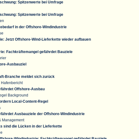
fschwung: Spitzenwerte bei Umfrage
fschwung: Spitzenwerte bei Umfrage
fen
ebedarf in der Offshore-Windindustrie
se
e: Jetzt Offshore-Wind-Lieferkette wieder aufbauen
rie: Fachkräftemangel gefährdet Bauziele
rier
hore-Ausbauziel
aft-Branche meldet sich zurück
 Hafenbericht
fährdet Offshore-Ausbau
iegel Background
fordern Local-Content-Regel
a
fährdet Ausbauziele der Offshore-Windindustrie
 & Management
 sind die Lücken in der Lieferkette
ne
ffshore-Windindustrie: Fachkräftemangel gefährdet Bauziele