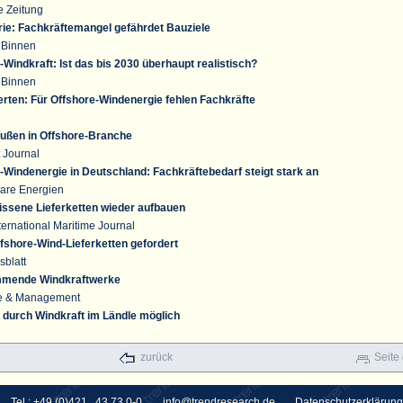
e Zeitung
rie: Fachkräftemangel gefährdet Bauziele
 Binnen
Windkraft: Ist das bis 2030 überhaupt realistisch?
 Binnen
ten: Für Offshore-Windenergie fehlen Fachkräfte
ußen in Offshore-Branche
 Journal
Windenergie in Deutschland: Fachkräftebedarf steigt stark an
are Energien
issene Lieferketten wieder aufbauen
ernational Maritime Journal
fshore-Wind-Lieferketten gefordert
sblatt
immende Windkraftwerke
ie & Management
durch Windkraft im Ländle möglich
zurück
Seite
Tel.: +49 (0)421 . 43 73 0-0
info@trendresearch.de
Datenschutzerklärung