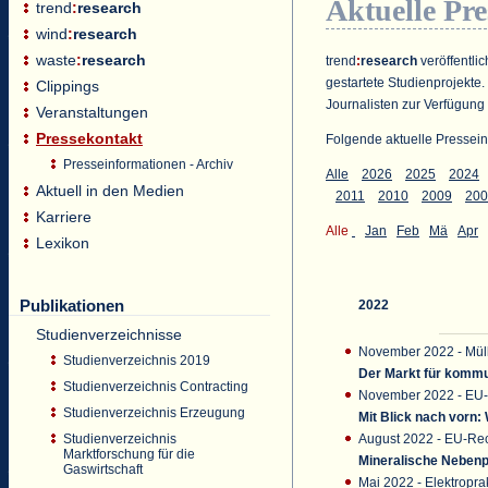
Aktuelle Pr
trend
:
research
wind
:
research
waste
:
research
trend
:
research
veröffentlic
gestartete Studienprojekte.
Clippings
Journalisten zur Verfügung 
Veranstaltungen
Pressekontakt
Folgende aktuelle Pressein
Presseinformationen - Archiv
Alle
2026
2025
2024
Aktuell in den Medien
2011
2010
2009
200
Karriere
Alle
Jan
Feb
Mä
Apr
Lexikon
Publikationen
2022
Studienverzeichnisse
November 2022 - Müll
Studienverzeichnis 2019
Der Markt für kommu
Studienverzeichnis Contracting
November 2022 - EU-
Studienverzeichnis Erzeugung
Mit Blick nach vorn:
August 2022 - EU-Rec
Studienverzeichnis
Marktforschung für die
Mineralische Nebenp
Gaswirtschaft
Mai 2022 - Elektroprak