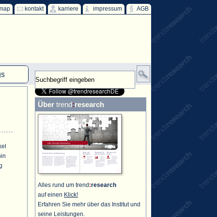
emap
kontakt
karriere
impressum
AGB
gs
mm
Über
trend
:
research
HKW
ind
ff
kel
hin
g
Alles rund um trend
:
research
auf einen
Klick!
Erfahren Sie mehr über das Institut und
seine Leistungen.