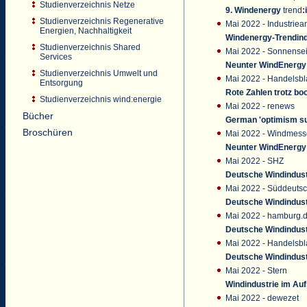
Studienverzeichnis Netze
9. Windenergy
trend
:
Studienverzeichnis Regenerative
Mai 2022 - Industriea
Energien, Nachhaltigkeit
Windenergy-Trendind
Studienverzeichnis Shared
Mai 2022 - Sonnensei
Services
Neunter WindEnerg
Studienverzeichnis Umwelt und
Mai 2022 - Handelsbla
Entsorgung
Rote Zahlen trotz b
Studienverzeichnis wind:energie
Mai 2022 - renews
Bücher
German 'optimism su
Broschüren
Mai 2022 - Windmess
Neunter WindEnerg
Mai 2022 - SHZ
Deutsche Windindust
Mai 2022 - Süddeutsc
Deutsche Windindust
Mai 2022 - hamburg.
Deutsche Windindust
Mai 2022 - Handelsbla
Deutsche Windindust
Mai 2022 - Stern
Windindustrie im Au
Mai 2022 - dewezet