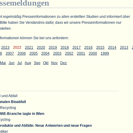
essemeldungen
ht regelmäßig Presseinformationen zu allen erstellten Studien und informiert über
 Bitte haben Sie Verständnis dafür, dass wir unsere Presseinformationen nur
stellen.
formationen können Sie bei uns anfordern:
2023
2022
2021
2020
2019
2018
2017
2016
2015
2014
2013
8
2007
2006
2005
2004
2003
2002
2001
2000
1999
Mai
Jun
Jul
Aug
Sep
Okt
Nov
Dez
 und Abfall
nalen Bioabfall
Recycling
 WtE-Branche tagte in Wien
ycling
rodukte und Abfälle: Neue Antworten und neue Fragen
tiker