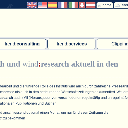
home
sit
trend
:
consulting
trend
:
services
Clippin
Exklusivprojekte
Ad hoc-Recherche
Klärschla
ch
und
wind
:
research
aktuell in den
Due Diligence
Gutachten
MVA und M
energie
:
geodaten
Workshop
Offshore W
Endkundenbefragung
Wassersto
arbeit und die führende Rolle des Instituts wird auch durch zahlreiche Pressearti
achpresse als auch in den bedeutenden Wirtschaftszeitungen dokumentiert. Weiter
PAP-Clipping
esearch
auch (Mit-)Herausgeber von verschiedenen regelmäßig und unregelmäßi
ationalen Publikationen und Bücher.
Mitarbeiterbefragung
d anschliessend optional einen Monat, um nur für diesen Zeitraum die
Marktforschungsmanagement
gt zu bekommen