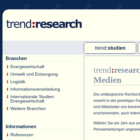
trend
:
studien
Branchen
Multi-Client-Studien
Energiewirtschaft
trend
:
resear
Single-Client-Studien
Umwelt und Entsorgung
Medien
Internationale Markt Reports
Logistik
Informationsverarbeitung
Die umfangreiche Recherche
Internationale Studien:
sowohl in der jeweiligen F
Energiewirtschaft
sind Mitarbeiter von
trend
:
r
Weitere Branchen
erscheinenden, auch intern
Wählen Sie ein Jahr aus un
Informationen
Pressemeldungen angezei
Referenzen