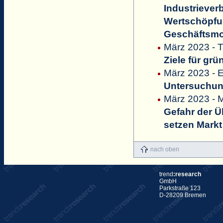
Industriever
Wertschöpfu
Geschäftsmod
März 2023 - 
Ziele für gr
März 2023 - 
Untersuchung
März 2023 - M
Gefahr der 
setzen Markt
nach oben
trend
:research
GmbH
Parkstraße 123
D-28209 Bremen