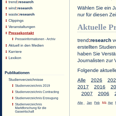
trend
:
research
Wählen Sie ein J
wind
:
research
nur für diesen 
waste
:
research
Clippings
Aktuelle P
Veranstaltungen
Pressekontakt
Presseinformationen - Archiv
trend
:
research
ve
Aktuell in den Medien
erstellten Studien
Karriere
haben Sie Verstä
Lexikon
Journalisten zur 
Folgende aktuell
Publikationen
Studienverzeichnisse
Alle
2026
202
Studienverzeichnis 2019
2017
2016
2
Studienverzeichnis Contracting
2007
2006
Studienverzeichnis Erzeugung
Alle
Jan
Feb
Mä
Apr
Studienverzeichnis
Marktforschung für die
Gaswirtschaft