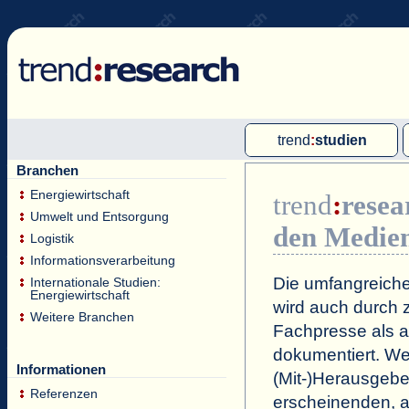
trend
:
studien
Branchen
Multi-Client-Studien
Energiewirtschaft
trend
:
resea
Single-Client-Studien
Umwelt und Entsorgung
den Medie
Internationale Markt Reports
Logistik
Informationsverarbeitung
Die umfangreiche
Internationale Studien:
Energiewirtschaft
wird auch durch z
Weitere Branchen
Fachpresse als a
dokumentiert. Wei
Informationen
(Mit-)Herausgeb
Referenzen
erscheinenden, a