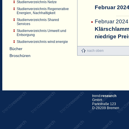
Studienverzeichnis Netze
Februar 202
Studienverzeichnis Regenerative
Energien, Nachhaltigkeit
Studienverzeichnis Shared
Februar 2024
Services
Klärschlammv
Studienverzeichnis Umwelt und
Entsorgung
niedrige Pre
Studienverzeichnis wind:energie
Bücher
nach oben
Broschüren
trend
:research
GmbH
Parkstraße 123
D-28209 Bremen