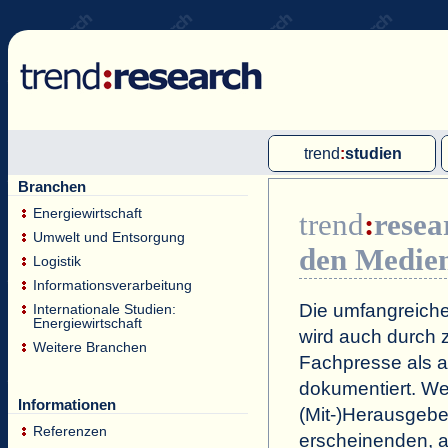
trend
:
studien
Branchen
Multi-Client-Studien
Energiewirtschaft
trend
:
resea
Single-Client-Studien
Umwelt und Entsorgung
den Medie
Internationale Markt Reports
Logistik
Informationsverarbeitung
Die umfangreiche
Internationale Studien:
Energiewirtschaft
wird auch durch z
Weitere Branchen
Fachpresse als a
dokumentiert. Wei
Informationen
(Mit-)Herausgeb
Referenzen
erscheinenden, a