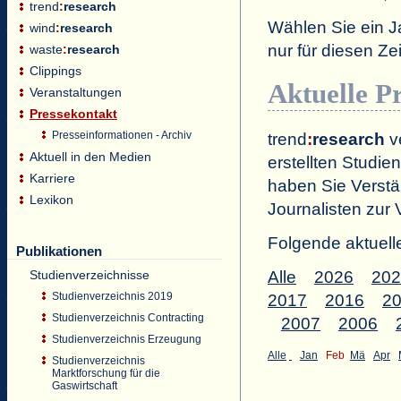
trend
:
research
Wählen Sie ein J
wind
:
research
nur für diesen 
waste
:
research
Clippings
Aktuelle P
Veranstaltungen
Pressekontakt
Presseinformationen - Archiv
trend
:
research
ve
Aktuell in den Medien
erstellten Studien
Karriere
haben Sie Verstä
Lexikon
Journalisten zur 
Folgende aktuell
Publikationen
Studienverzeichnisse
Alle
2026
202
Studienverzeichnis 2019
2017
2016
2
Studienverzeichnis Contracting
2007
2006
Studienverzeichnis Erzeugung
Alle
Jan
Feb
Mä
Apr
Studienverzeichnis
Marktforschung für die
Gaswirtschaft