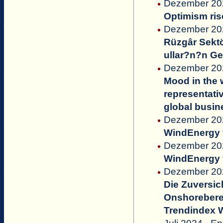
Dezember 2024
Optimism ris
Dezember 2024
Rüzgâr Sektö
ullar?n?n G
Dezember 20
Mood in the w
representati
global busin
Dezember 202
WindEnergy
Dezember 202
WindEnergy
Dezember 20
Die Zuversic
Onshoreberei
Trendindex 