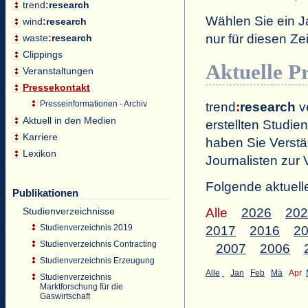
trend
:
research
Wählen Sie ein J
wind
:
research
nur für diesen 
waste
:
research
Clippings
Aktuelle P
Veranstaltungen
Pressekontakt
Presseinformationen - Archiv
trend
:
research
ve
Aktuell in den Medien
erstellten Studien
Karriere
haben Sie Verstä
Lexikon
Journalisten zur 
Folgende aktuell
Publikationen
Studienverzeichnisse
Alle
2026
202
Studienverzeichnis 2019
2017
2016
2
Studienverzeichnis Contracting
2007
2006
Studienverzeichnis Erzeugung
Alle
Jan
Feb
Mä
Apr
Studienverzeichnis
Marktforschung für die
Gaswirtschaft