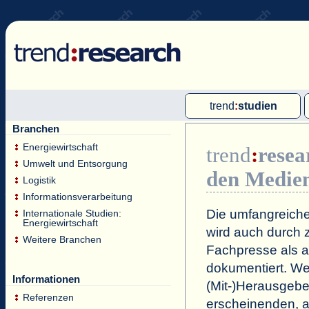
trend
:
studien
Branchen
Multi-Client-Studien
Energiewirtschaft
trend
:
resea
Single-Client-Studien
Umwelt und Entsorgung
den Medie
Internationale Markt Reports
Logistik
Informationsverarbeitung
Die umfangreiche
Internationale Studien:
Energiewirtschaft
wird auch durch z
Weitere Branchen
Fachpresse als a
dokumentiert. Wei
Informationen
(Mit-)Herausgeb
Referenzen
erscheinenden, a