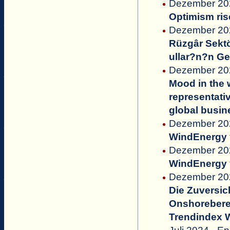
Dezember 2024
Optimism ris
Dezember 2024
Rüzgâr Sektö
ullar?n?n G
Dezember 20
Mood in the w
representati
global busin
Dezember 202
WindEnergy
Dezember 202
WindEnergy
Dezember 20
Die Zuversic
Onshoreberei
Trendindex 