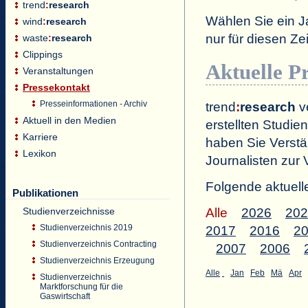
trend
:
research
Wählen Sie ein J
wind
:
research
nur für diesen 
waste
:
research
Clippings
Aktuelle P
Veranstaltungen
Pressekontakt
Presseinformationen - Archiv
trend
:
research
ve
Aktuell in den Medien
erstellten Studien
Karriere
haben Sie Verstä
Lexikon
Journalisten zur 
Folgende aktuell
Publikationen
Studienverzeichnisse
Alle
2026
202
Studienverzeichnis 2019
2017
2016
2
Studienverzeichnis Contracting
2007
2006
Studienverzeichnis Erzeugung
Alle
Jan
Feb
Mä
Apr
Studienverzeichnis
Marktforschung für die
Gaswirtschaft