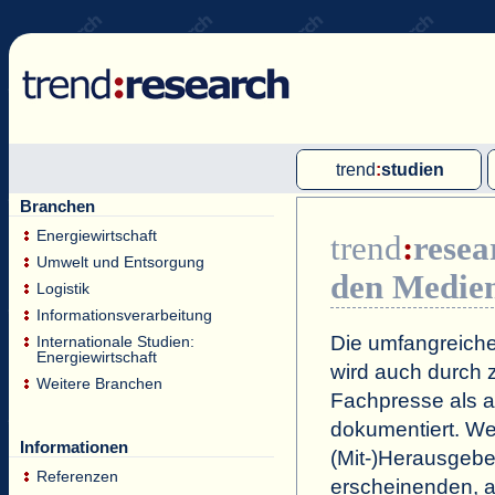
trend
:
studien
Branchen
Multi-Client-Studien
Energiewirtschaft
trend
:
resea
Single-Client-Studien
Umwelt und Entsorgung
den Medie
Internationale Markt Reports
Logistik
Informationsverarbeitung
Die umfangreiche
Internationale Studien:
Energiewirtschaft
wird auch durch z
Weitere Branchen
Fachpresse als a
dokumentiert. Wei
Informationen
(Mit-)Herausgeb
Referenzen
erscheinenden, a