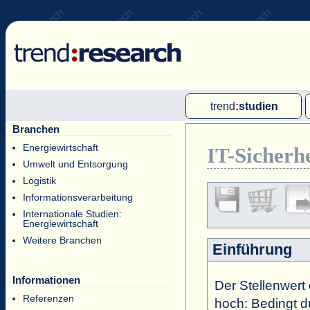
trend
:
studien
Branchen
Multi-Client-Studien
Energiewirtschaft
IT-Sicherhe
Single-Client-Studien
Umwelt und Entsorgung
Internationale Markt Reports
Logistik
Informationsverarbeitung
Internationale Studien:
Energiewirtschaft
Weitere Branchen
Einführung
Informationen
Der Stellenwert 
Referenzen
hoch: Bedingt 