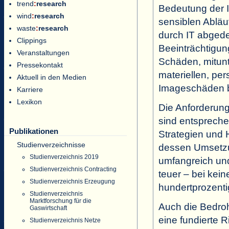
trend
:
research
Bedeutung der 
wind
:
research
sensiblen Abläu
waste
:
research
durch IT abgede
Clippings
Beeinträchtigung
Veranstaltungen
Schäden, mitun
Pressekontakt
materiellen, per
Aktuell in den Medien
Imageschäden b
Karriere
Lexikon
Die Anforderung
sind entsprechen
Publikationen
Strategien und
Studienverzeichnisse
dessen Umsetz
Studienverzeichnis 2019
umfangreich und
Studienverzeichnis Contracting
teuer – bei kein
Studienverzeichnis Erzeugung
hundertprozent
Studienverzeichnis
Marktforschung für die
Auch die Bedro
Gaswirtschaft
eine fundierte 
Studienverzeichnis Netze