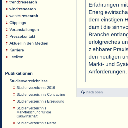
trend
:
research
Erfahrungen mit
wind
:
research
Energiewirtschaf
waste
:
research
dem einstigen Hy
Clippings
damit die sinnv
Veranstaltungen
Branche entlang
Pressekontakt
erfolgreiches u
Aktuell in den Medien
ziehbarer Praxi
Karriere
den heutigen un
Lexikon
Markt- und Sys
Anforderungen.
Publikationen
Studienverzeichnisse
Studienverzeichnis 2019
nach oben
Studienverzeichnis Contracting
Studienverzeichnis Erzeugung
Studienverzeichnis
Marktforschung für die
Gaswirtschaft
Studienverzeichnis Netze