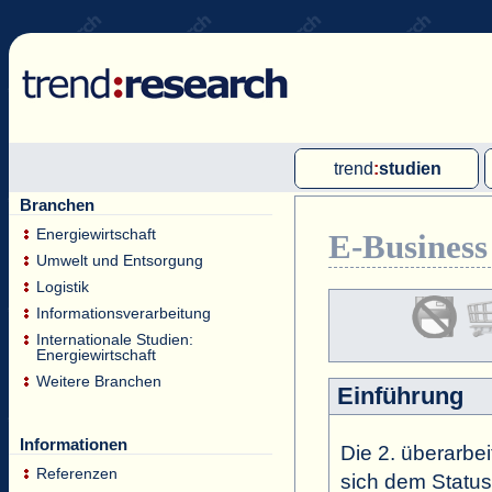
trend
:
studien
Branchen
Multi-Client-Studien
Energiewirtschaft
E-Business 
Single-Client-Studien
Umwelt und Entsorgung
Internationale Markt Reports
Logistik
Informationsverarbeitung
Internationale Studien:
Energiewirtschaft
Weitere Branchen
Einführung
Informationen
Die 2. überarbei
Referenzen
sich dem Status