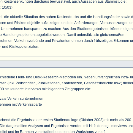
von Kostensenkungen durchaus bewusst (vgl. auch Aussagen aus Stammstudie:
 10/03).
iel, die aktuelle Situation des hohen Kostendrucks und die Handlungsfelder sowie 
en und Risiken objektiv aufzuzeigen und die Anforderungen, Voraussetzungen u
ten Unternehmen transparent zu machen. Aus den Studienergebnissen können eige
ve Handlungsoptionen abgeleitet werden. Damit unterstützt sie gleichermaßen
ernehmen, Verkehrsverbünde und Privatunternehmen durch frühzeitiges Erkennen u
 und Risikopotenzialen.
schiedene Field- und Desk-Research-Methoden ein. Neben umfangreichen Intra- u
en (inkl. Zeitschriften, Publikationen, Konferenzen, Geschäftsberichte usw.) fließe
00 strukturierte Interviews mit folgenden Zielgruppen ein:
vate Verkehrsunternehmen
ehmen mit Verkehrssparte
ichend die Ergebnisse der ersten Studienauflage (Oktober 2003) mit mehr als 200
 Die dargestellten Analysen und Ergebnisse werden mit Hilfe der o.g. Interviews un
eitet und im Rahmen von studienbegleitenden Workshops vertieft.