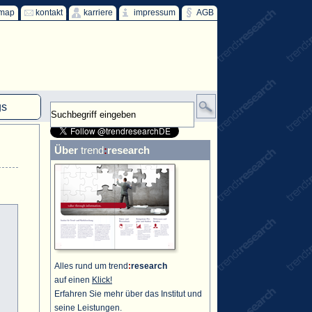
emap
kontakt
karriere
impressum
AGB
gs
mm
Über
trend
:
research
HKW
ind
ff
Alles rund um trend
:
research
auf einen
Klick!
Erfahren Sie mehr über das Institut und
seine Leistungen.