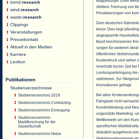
Magdeburger Urteil werde
trend
:
research
striktere Trennung von Be
wind
:
research
Privatisierungen von k
waste
:
research
Dem deutschen Nahverke
Clippings
bevor. Dies liegt allerdi
Veranstaltungen
angespannte Haushaltsl
Pressekontakt
Bund beschlossenen Kür
Aktuell in den Medien
sorgen für weiteren Verä
öffentlichen Verkehrsun
Karriere
Kostendruck und sehen sic
Lexikon
innerhalb kurzer Zeit bei
Leistungserbringung die 
optimieren. Zur Steiger
Publikationen
Innovationen gefragt.
Studienverzeichnisse
Bei allen Kostensenkunge
Studienverzeichnis 2019
Fahrgäste nicht vernachl
Studienverzeichnis Contracting
Kundenbindung und Neu
Studienverzeichnis Erzeugung
ungenützte Marketing- un
Studienverzeichnis
Wettbewerb um den Kunde
Marktforschung für die
spezifischen Marktstruktu
Gaswirtschaft
diskutiert ausgehend von
Studienverzeichnis Netze
Verkehrsunternehmen im 