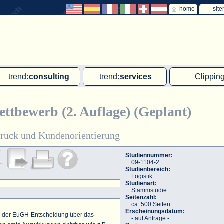
home
sit
trend
:
consulting
trend
:
services
Clippin
Exklusivprojekte
Ad hoc-Recherche
Klärschla
tbewerb (2. Auflage) (Geplant)
Due Diligence
Gutachten
MVA und M
energie
:
geodaten
Workshop
Offshore W
ruck und Kundenorientierung
Endkundenbefragung
Wassersto
Studiennummer:
09-1104-2
PAP-Clipping
Studienbereich:
Logistik
Mitarbeiterbefragung
Studienart:
Stammstudie
Seitenzahl:
Marktforschungsmanagement
ca. 500 Seiten
Erscheinungsdatum:
h der EuGH-Entscheidung über das
- auf Anfrage -