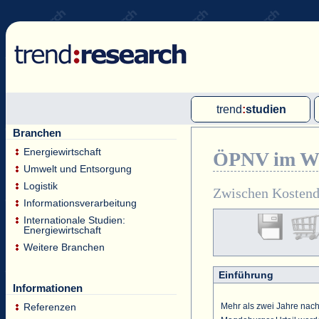
trend
:
studien
Branchen
Multi-Client-Studien
Energiewirtschaft
ÖPNV im Wet
Single-Client-Studien
Umwelt und Entsorgung
Internationale Markt Reports
Logistik
Zwischen Kostend
Informationsverarbeitung
Internationale Studien:
Energiewirtschaft
Weitere Branchen
Einführung
Informationen
Mehr als zwei Jahre nac
Referenzen