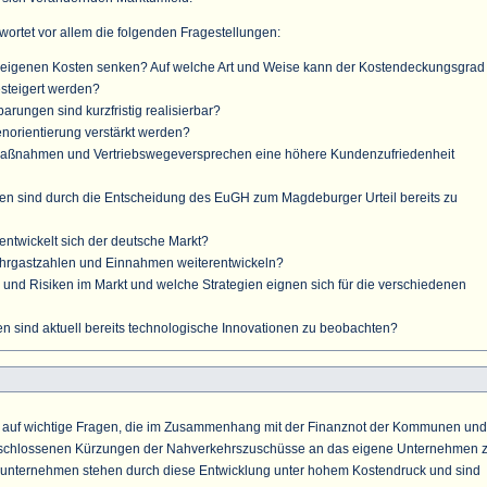
wortet vor allem die folgenden Fragestellungen:
e eigenen Kosten senken? Auf welche Art und Weise kann der Kostendeckungsgrad
esteigert werden?
rungen sind kurzfristig realisierbar?
norientierung verstärkt werden?
aßnahmen und Vertriebswegeversprechen eine höhere Kundenzufriedenheit
n sind durch die Entscheidung des EuGH zum Magdeburger Urteil bereits zu
entwickelt sich der deutsche Markt?
hrgastzahlen und Einnahmen weiterentwickeln?
und Risiken im Markt und welche Strategien eignen sich für die verschiedenen
n sind aktuell bereits technologische Innovationen zu beobachten?
en auf wichtige Fragen, die im Zusammenhang mit der Finanznot der Kommunen und
eschlossenen Kürzungen der Nahverkehrszuschüsse an das eigene Unternehmen 
rsunternehmen stehen durch diese Entwicklung unter hohem Kostendruck und sind