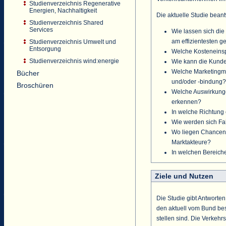
Studienverzeichnis Regenerative
Energien, Nachhaltigkeit
Die aktuelle Studie beant
Studienverzeichnis Shared
Services
Wie lassen sich di
am effizientesten g
Studienverzeichnis Umwelt und
Entsorgung
Welche Kosteneinspa
Studienverzeichnis wind:energie
Wie kann die Kunde
Welche Marketingm
Bücher
und/oder -bindung?
Broschüren
Welche Auswirkunge
erkennen?
In welche Richtung 
Wie werden sich Fa
Wo liegen Chancen 
Marktakteure?
In welchen Bereiche
Ziele und Nutzen
Die Studie gibt Antwort
den aktuell vom Bund b
stellen sind. Die Verkeh