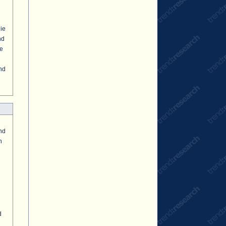
die
nd
ne
nd
nd
n
d