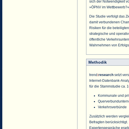
sich der Notwendigkeit 
»ÖPNV im Wettbewerb?«;
Die Studie verfolgt das Z
damit verbundenen Chanc
Risiken für die beteilig
strategische und operati
öffentliche Verkehrsunt
Wahrnehmen von Erfolgs-
Methodik
trend
:
research
setzt ver
Internet-Datenbank-Analys
für die Stammstudie ca. 1
Kommunale und pri
Querverbunduntern
Verkehrsverbünde
Zusätzlich werden vergle
Befragten berücksichtigt.
Expertengespräche erarb