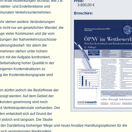
n erste Auswirkungen sichtbar, wie z.B.
Preis:
3.800,00 €
steller- und Erstellerebene und
ommunalen Verkehrsunternehmen.
Broschüre:
hr stehen weitere Veränderungen
ngs nicht nur am gesetzlichen Wandel; die
age vieler Kommunen und die vom
zungen der Nahverkehrszuschüsse
nderungsbedarf. Vor allem die
ternehmen stehen unter hohem
h mit der Aufgabe konfrontiert,
 Beibehaltung hoher Qualität in der
eigenen Kostenstrukturen zu
ung der Kostendeckungsgrade sind
n dürfen jedoch die Bedürfnisse der
ässigt werden. Auf dem Gebiet der
kunden-gewinnung sind noch
d Vertriebspotenziale vorhanden. Der
n entwickelt sich auf Grund der
r jedoch erst langsam. Die Studie
 der Darstellung bisheriger Wege und neuer Ansätze Handlungsoptionen für die
sich verändernden Marktumfeld.