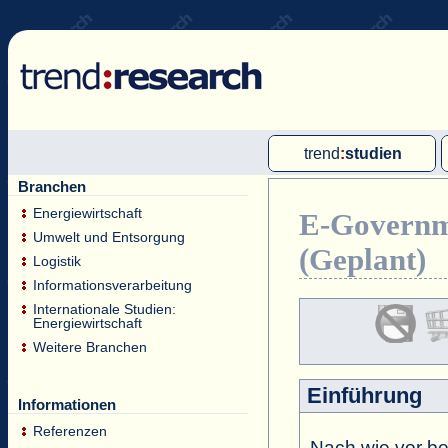
trend
:
studien
Branchen
Multi-Client-Studien
Energiewirtschaft
E-Governme
Single-Client-Studien
Umwelt und Entsorgung
(Geplant)
Internationale Markt Reports
Logistik
Informationsverarbeitung
Internationale Studien:
Energiewirtschaft
Weitere Branchen
Einführung
Informationen
Referenzen
Nach wie vor be