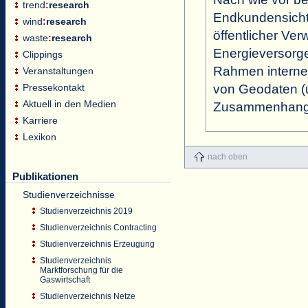
trend
:
research
Endkundensicht
wind
:
research
öffentlicher Ve
waste
:
research
Energieversorge
Clippings
Rahmen interne
Veranstaltungen
von Geodaten (u
Pressekontakt
Aktuell in den Medien
Zusammenhang 
Karriere
Lexikon
nach oben
Publikationen
Studienverzeichnisse
Studienverzeichnis 2019
Studienverzeichnis Contracting
Studienverzeichnis Erzeugung
Studienverzeichnis
Marktforschung für die
Gaswirtschaft
Studienverzeichnis Netze