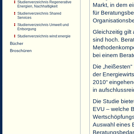
Studienverzeichnis Regenerative
Markt, in dem e
Energien, Nachhaltigkeit
für Beratungsbed
Studienverzeichnis Shared
Services
Organisationsbe
Studienverzeichnis Umwelt und
Entsorgung
Gleichzeitig gi
Studienverzeichnis wind:energie
sind hoch. Bera
Bücher
Methodenkompete
Broschüren
bei einem Berate
Die „heißesten
der Energiewirt
2010“ eingehen
in aufschlussre
Die Studie biete
EVU – welche B
Wertschöpfungss
Auswahl eines 
Beratungsbedar