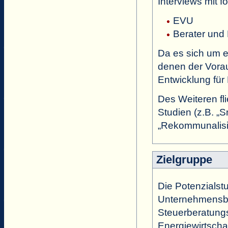
Interviews mit f
EVU
Berater und
Da es sich um e
denen der Vorau
Entwicklung für
Des Weiteren fl
Studien (z.B. „Sm
„Rekommunalisie
Zielgruppe
Die Potenzialst
Unternehmensbe
Steuerberatung
Energiewirtscha