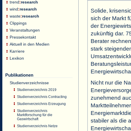
trend
:
research
wind
:
research
Solide, krisensi
waste
:
research
sich der Markt f
Clippings
der Energiewirt
Veranstaltungen
zukünftig dar. 7
Pressekontakt
Berater rechnen
Aktuell in den Medien
stark steigende
Karriere
Umsatzentwickl
Lexikon
Beratungsleistu
Energiewirtschaf
Publikationen
Nicht nur die N
Studienverzeichnisse
Energieversorg
Studienverzeichnis 2019
zunehmend auc
Studienverzeichnis Contracting
Studienverzeichnis Erzeugung
Marktteilnehmer
Studienverzeichnis
Energiemarktdien
Marktforschung für die
Gaswirtschaft
stabiler als die
Studienverzeichnis Netze
Energiewirtschaft