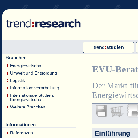
trend
:
studien
Branchen
Multi-Client-Studien
Energiewirtschaft
EVU-Berate
Single-Client-Studien
Umwelt und Entsorgung
Internationale Markt Reports
Logistik
Der Markt fü
Informationsverarbeitung
Energiewirts
Internationale Studien:
Energiewirtschaft
Weitere Branchen
Informationen
Einführung
Referenzen