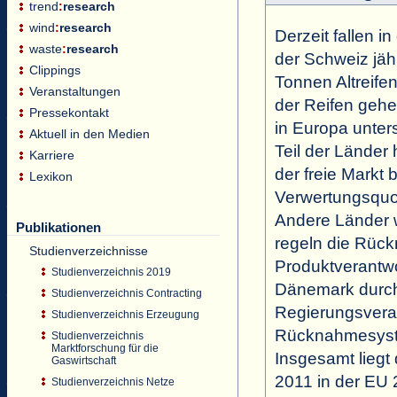
trend
:
research
wind
:
research
Derzeit fallen 
waste
:
research
der Schweiz jähr
Clippings
Tonnen Altreife
Veranstaltungen
der Reifen gehe
Pressekontakt
in Europa unter
Aktuell in den Medien
Teil der Länder
Karriere
der freie Markt
Lexikon
Verwertungsquo
Andere Länder 
Publikationen
regeln die Rüc
Studienverzeichnisse
Produktverantw
Studienverzeichnis 2019
Dänemark durc
Studienverzeichnis Contracting
Regierungsveran
Studienverzeichnis Erzeugung
Rücknahmesyste
Studienverzeichnis
Marktforschung für die
Insgesamt liegt
Gaswirtschaft
2011 in der EU
Studienverzeichnis Netze