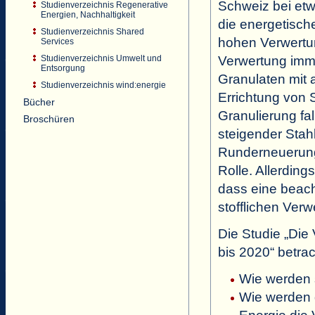
Schweiz bei et
Studienverzeichnis Regenerative
Energien, Nachhaltigkeit
die energetisch
Studienverzeichnis Shared
hohen Verwertun
Services
Verwertung imme
Studienverzeichnis Umwelt und
Entsorgung
Granulaten mit 
Studienverzeichnis wind:energie
Errichtung von 
Bücher
Granulierung fa
Broschüren
steigender Stah
Runderneuerung 
Rolle. Allerding
dass eine beach
stofflichen Verw
Die Studie „Die
bis 2020“ betrac
Wie werden s
Wie werden 