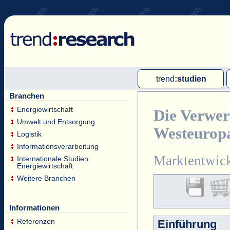
trend
:
studien
Branchen
Multi-Client-Studien
Energiewirtschaft
Die Verwer
Single-Client-Studien
Umwelt und Entsorgung
Westeuropa
Internationale Markt Reports
Logistik
Informationsverarbeitung
Marktentwick
Internationale Studien:
Energiewirtschaft
Weitere Branchen
Informationen
Referenzen
Einführung