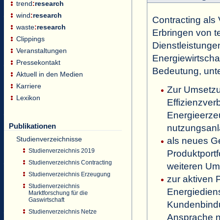
trend
:
research
wind
:
research
Contracting als 
waste
:
research
Erbringen von t
Clippings
Dienstleistunge
Veranstaltungen
Energiewirtsch
Pressekontakt
Bedeutung, unt
Aktuell in den Medien
Karriere
Zur Umsetz
Lexikon
Effizienzver
Energieerze
Publikationen
nutzungsanl
Studienverzeichnisse
als neues Ge
Studienverzeichnis 2019
Produktportf
Studienverzeichnis Contracting
weiteren Um
Studienverzeichnis Erzeugung
zur aktiven 
Studienverzeichnis
Energiedienst
Marktforschung für die
Gaswirtschaft
Kundenbind
Studienverzeichnis Netze
Ansprache n