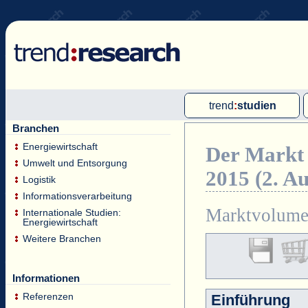
trend
:
studien
Branchen
Multi-Client-Studien
Energiewirtschaft
Der Markt 
Single-Client-Studien
Umwelt und Entsorgung
2015 (2. Au
Internationale Markt Reports
Logistik
Informationsverarbeitung
Marktvolumen
Internationale Studien:
Energiewirtschaft
Weitere Branchen
Informationen
Referenzen
Einführung