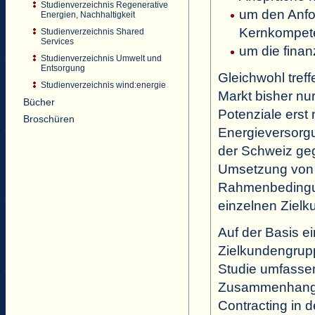
Studienverzeichnis Regenerative
um den Anfo
Energien, Nachhaltigkeit
Kernkompete
Studienverzeichnis Shared
Services
um die finan
Studienverzeichnis Umwelt und
Entsorgung
Gleichwohl tref
Studienverzeichnis wind:energie
Markt bisher nu
Bücher
Potenziale erst
Broschüren
Energieversorgu
der Schweiz geg
Umsetzung von 
Rahmenbedingun
einzelnen Ziel
Auf der Basis e
Zielkundengrupp
Studie umfasse
Zusammenhang m
Contracting in d