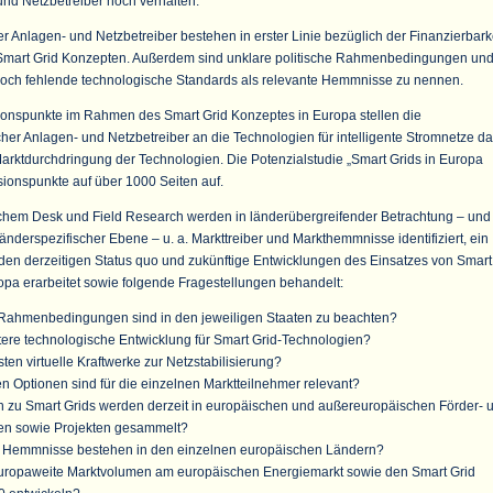
und Netzbetreiber noch verhalten.
r Anlagen- und Netzbetreiber bestehen in erster Linie bezüglich der Finanzierbark
mart Grid Konzepten. Außerdem sind unklare politische Rahmenbedingungen un
noch fehlende technologische Standards als relevante Hemmnisse zu nennen.
ionspunkte im Rahmen des Smart Grid Konzeptes in Europa stellen die
er Anlagen- und Netzbetreiber an die Technologien für intelligente Stromnetze da
Marktdurchdringung der Technologien. Die Potenzialstudie „Smart Grids in Europa
sionspunkte auf über 1000 Seiten auf.
chem Desk und Field Research werden in länderübergreifender Betrachtung – und
änderspezifischer Ebene – u. a. Markttreiber und Markthemmnisse identifiziert, ein
r den derzeitigen Status quo und zukünftige Entwicklungen des Einsatzes von Smart
opa erarbeitet sowie folgende Fragestellungen behandelt:
Rahmenbedingungen sind in den jeweiligen Staaten zu beachten?
itere technologische Entwicklung für Smart Grid-Technologien?
ten virtuelle Kraftwerke zur Netzstabilisierung?
n Optionen sind für die einzelnen Marktteilnehmer relevant?
 zu Smart Grids werden derzeit in europäischen und außereuropäischen Förder- 
ten sowie Projekten gesammelt?
d Hemmnisse bestehen in den einzelnen europäischen Ländern?
europaweite Marktvolumen am europäischen Energiemarkt sowie den Smart Grid