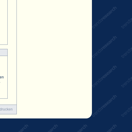
zen
r
 drucken