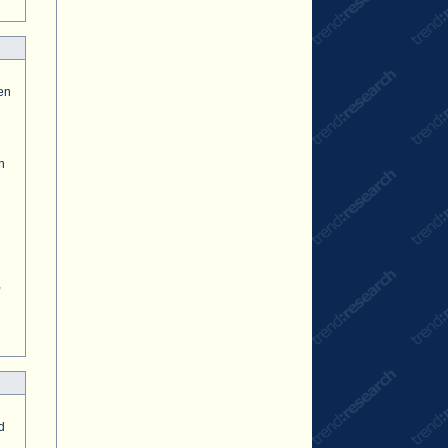
en
n
,
d
n