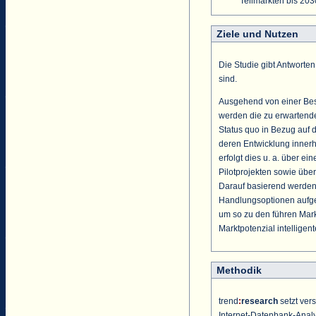
Teilmärkten bis 203
Ziele und Nutzen
Die Studie gibt Antworte
sind.
Ausgehend von einer Bes
werden die zu erwartende
Status quo in Bezug auf 
deren Entwicklung innerh
erfolgt dies u. a. über e
Pilotprojekten sowie übe
Darauf basierend werden 
Handlungsoptionen aufge
um so zu den führen Mark
Marktpotenzial intelligen
Methodik
trend
:
research
setzt ver
Internet-Datenbank-Analys