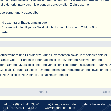
3 strukturierte Interviews mit folgenden europaweiten Zielgruppen ein:
eversorger und Netzbetreibern
r und dezentraler Erzeugungsanlagen
 (u.a. Anbieter intelligenter Netzleittechnik sowie Mess- und Zählgeräte)
xperten
t Netzbetreibern und Energieerzeugungsunternehmen sowie Technologieanbieter,
n Smart Grids in Europa in einer nachhaltigen, dezentralen Stromversorgung
gene Strategie/Marktpositionierung vor diesem Hintergrund auszurichten. Der Nut
e, Geschäftsführung, Strategie-, Unternehmens- und Konzernplanung sowie für Leite
, Netzleitstelle, Netzbetrieb und Netzmanagement.
zurück
Seite
Tel.: +49 (0)421 . 43 73 0-0
info@trendresearch.de
Datenschutzerklärung
Fax: +49 (0)421 . 43 73 0-
www.trendresearch.de