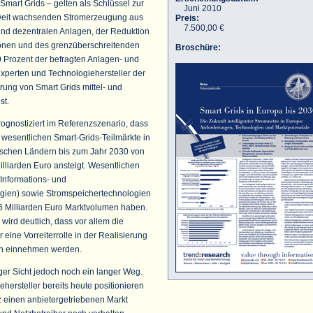
 Smart Grids – gelten als Schlüssel zur
Juni 2010
weit wachsenden Stromerzeugung aus
Preis:
7.500,00 €
nd dezentralen Anlagen, der Reduktion
onen und des grenzüberschreitenden
Broschüre:
 Prozent der befragten Anlagen- und
xperten und Technologiehersteller der
rung von Smart Grids mittel- und
st.
rognostiziert im Referenzszenario, dass
 wesentlichen Smart-Grids-Teilmärkte in
ischen Ländern bis zum Jahr 2030 von
illiarden Euro ansteigt. Wesentlichen
(Informations- und
ien) sowie Stromspeichertechnologien
6 Milliarden Euro Marktvolumen haben.
wird deutlich, dass vor allem die
eine Vorreiterrolle in der Realisierung
en einnehmen werden.
iger Sicht jedoch noch ein langer Weg.
hersteller bereits heute positionieren
z einen anbietergetriebenen Markt