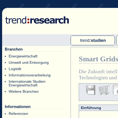
trend
:
studien
Branchen
Multi-Client-Studien
Energiewirtschaft
Smart Grids
Single-Client-Studien
Umwelt und Entsorgung
Internationale Markt Reports
Logistik
Die Zukunft intel
Informationsverarbeitung
Technologien und
Internationale Studien:
Energiewirtschaft
Weitere Branchen
Informationen
Einführung
Referenzen