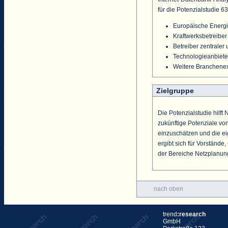
für die Potenzialstudie 6
Europäische Energi
Kraftwerksbetreiber
Betreiber zentrale
Technologieanbieter
Weitere Branchene
Zielgruppe
Die Potenzialstudie hilf
zukünftige Potenziale vo
einzuschätzen und die ei
ergibt sich für Vorständ
der Bereiche Netzplanung
nach oben
trend
:research
GmbH