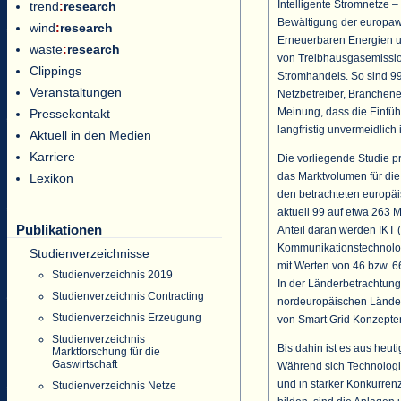
Intelligente Stromnetze –
trend
:
research
Bewältigung der europa
wind
:
research
Erneuerbaren Energien u
waste
:
research
von Treibhausgasemissi
Clippings
Stromhandels. So sind 99
Veranstaltungen
Netzbetreiber, Branchene
Meinung, dass die Einfüh
Pressekontakt
langfristig unvermeidlich i
Aktuell in den Medien
Karriere
Die vorliegende Studie p
das Marktvolumen für die
Lexikon
den betrachteten europä
aktuell 99 auf etwa 263 M
Publikationen
Anteil daran werden IKT 
Kommunikationstechnolog
Studienverzeichnisse
mit Werten von 46 bzw. 6
Studienverzeichnis 2019
In der Länderbetrachtung 
Studienverzeichnis Contracting
nordeuropäischen Länder 
Studienverzeichnis Erzeugung
von Smart Grid Konzept
Studienverzeichnis
Bis dahin ist es aus heut
Marktforschung für die
Gaswirtschaft
Während sich Technologie
und in starker Konkurren
Studienverzeichnis Netze