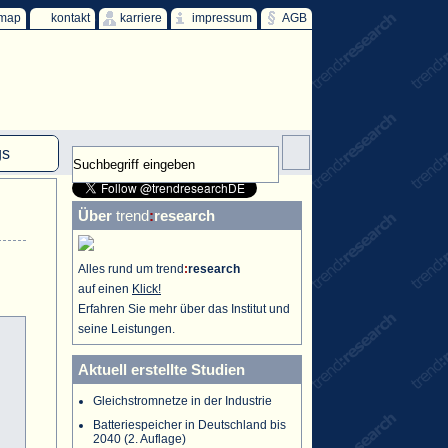
emap
kontakt
karriere
impressum
AGB
gs
mm
Über
trend
:
research
HKW
ind
Alles rund um trend
:
research
auf einen
Klick!
ff
Erfahren Sie mehr über das Institut und
seine Leistungen.
Aktuell erstellte Studien
Gleichstromnetze in der Industrie
Batteriespeicher in Deutschland bis
2040 (2. Auflage)