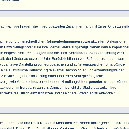
0 entwickeln?
n auf wichtige Fragen, die im europaweiten Zusammenhang mit Smart Grids zu stell
chreibung unterschiedlicher Rahmenbedingungen sowie aktuellen Diskussionen
n Entwicklungspotenziale intelligenter Netze aufgezeigt. Neben dem europäische
die eingesetzten Technologien und die damit verbundene Standardisierung wird
alb der Länder aufgezeigt. Unter Berücksichtigung von Befragungsergebnissen
ine qualitative Darstellung von europäischen und außereuropäischen Smart-Grids-
r eine ausführliche Betrachtung relevanter Technologien und Anwendungsfelder.
zur Ableitung und Umsetzung einer fundierten Strategie mögliche
zeigt, wie Vorteile eines entstehenden Handlungsfeldes generiert werden können
takteuren in Europa zu zählen. Damit ermöglicht die Studie das zukünftige
ter Netze realistisch einzuschätzen und geeignete Strategien zu entwickeln.
schiedene Field und Desk Research Methoden ein. Neben umfangreichen Intra- un
en (inkl. Zeitschriften, Publikationen, Konferenzen, Geschäftsberichte usw.) floße