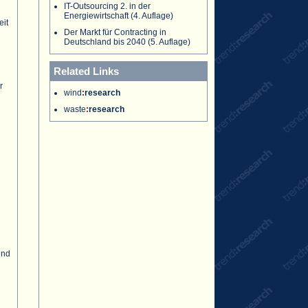
IT-Outsourcing 2. in der
Energiewirtschaft (4. Auflage)
eit
Der Markt für Contracting in
d
Deutschland bis 2040 (5. Auflage)
Related Links
r
wind
:
research
waste
:
research
und