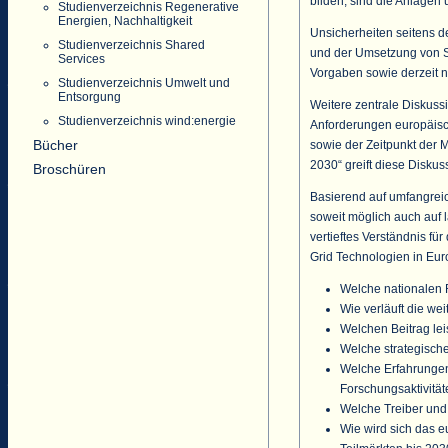
bilden, sind die Anlagen 
Studienverzeichnis Regenerative
Energien, Nachhaltigkeit
Unsicherheiten seitens de
Studienverzeichnis Shared
und der Umsetzung von S
Services
Vorgaben sowie derzeit 
Studienverzeichnis Umwelt und
Entsorgung
Weitere zentrale Diskuss
Studienverzeichnis wind:energie
Anforderungen europäisch
Bücher
sowie der Zeitpunkt der 
2030“ greift diese Diskus
Broschüren
Basierend auf umfangrei
soweit möglich auch auf l
vertieftes Verständnis fü
Grid Technologien in Eur
Welche nationalen 
Wie verläuft die we
Welchen Beitrag leis
Welche strategische
Welche Erfahrungen
Forschungsaktivitä
Welche Treiber un
Wie wird sich das 