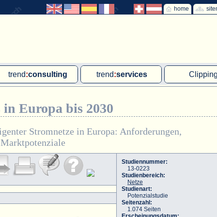
home
sit
trend
:
consulting
trend
:
services
Clippin
Exklusivprojekte
Ad hoc-Recherche
Klärschla
 in Europa bis 2030
Due Diligence
Gutachten
MVA und M
energie
:
geodaten
Workshop
Offshore W
ligenter Stromnetze in Europa: Anforderungen,
 Marktpotenziale
Endkundenbefragung
Wassersto
PAP-Clipping
Studiennummer:
13-0223
Studienbereich:
Mitarbeiterbefragung
Netze
Studienart:
Marktforschungsmanagement
Potenzialstudie
Seitenzahl:
1.074 Seiten
Erscheinungsdatum: