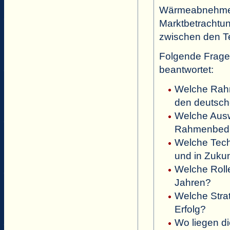
Wärmeabnehmern
Marktbetracht
zwischen den Te
Folgende Frage
beantwortet:
Welche Rah
den deutsc
Welche Ausw
Rahmenbedi
Welche Tech
und in Zuku
Welche Roll
Jahren?
Welche Stra
Erfolg?
Wo liegen d