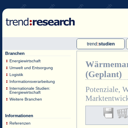
trend
:
studien
Branchen
Multi-Client-Studien
Energiewirtschaft
Wärmemarkt
Single-Client-Studien
Umwelt und Entsorgung
(Geplant)
Internationale Markt Reports
Logistik
Informationsverarbeitung
Potenziale, 
Internationale Studien:
Energiewirtschaft
Marktentwick
Weitere Branchen
Informationen
Referenzen