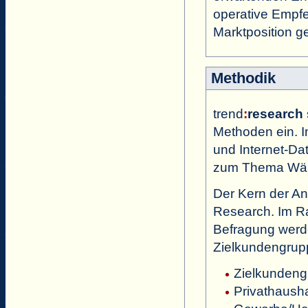
operative Empf
Marktposition g
Methodik
trend
:
research
Methoden ein. 
und Internet-D
zum Thema Wär
Der Kern der An
Research. Im R
Befragung werde
Zielkundengrup
Zielkundeng
Privathausha