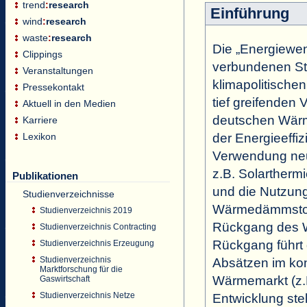
trend
:
research
Einführung
wind
:
research
waste
:
research
Die „Energiewe
Clippings
verbundenen St
Veranstaltungen
klimapolitischen
Pressekontakt
tief greifenden
Aktuell in den Medien
deutschen Wärm
Karriere
der Energieeffiz
Lexikon
Verwendung neu
z.B. Solarther
Publikationen
und die Nutzung
Studienverzeichnisse
Wärmedämmstof
Studienverzeichnis 2019
Rückgang des W
Studienverzeichnis Contracting
Rückgang führt 
Studienverzeichnis Erzeugung
Studienverzeichnis
Absätzen im kon
Marktforschung für die
Wärmemarkt (z.
Gaswirtschaft
Studienverzeichnis Netze
Entwicklung ste