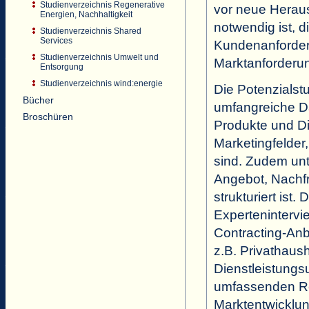
Studienverzeichnis Regenerative
vor neue Herau
Energien, Nachhaltigkeit
notwendig ist, 
Studienverzeichnis Shared
Services
Kundenanforder
Studienverzeichnis Umwelt und
Marktanforderu
Entsorgung
Studienverzeichnis wind:energie
Die Potenzialst
Bücher
umfangreiche Da
Broschüren
Produkte und Di
Marketingfelder
sind. Zudem unt
Angebot, Nachf
strukturiert ist.
Expertenintervie
Contracting-Anb
z.B. Privathaus
Dienstleistung
umfassenden Rec
Marktentwicklun